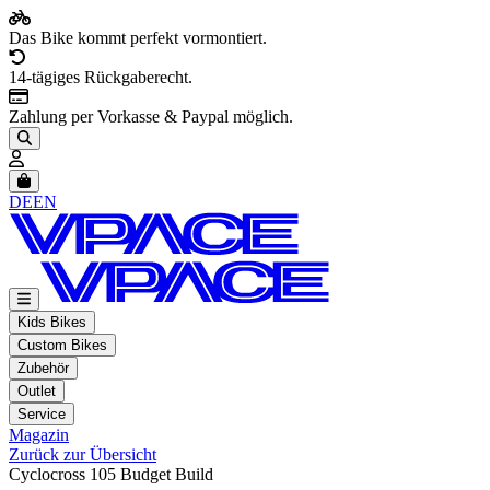
Das Bike kommt perfekt vormontiert.
14-tägiges Rückgaberecht.
Zahlung per Vorkasse & Paypal möglich.
Artikel im Warenkorb, Warenkorb anzeigen
DE
EN
Kids Bikes
Custom Bikes
Zubehör
Outlet
Service
Magazin
Zurück zur Übersicht
Cyclocross 105 Budget Build