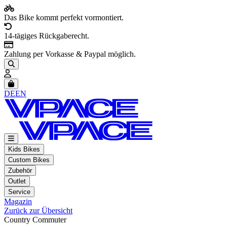
Das Bike kommt perfekt vormontiert.
14-tägiges Rückgaberecht.
Zahlung per Vorkasse & Paypal möglich.
Artikel im Warenkorb, Warenkorb anzeigen
DE
EN
Kids Bikes
Custom Bikes
Zubehör
Outlet
Service
Magazin
Zurück zur Übersicht
Country Commuter