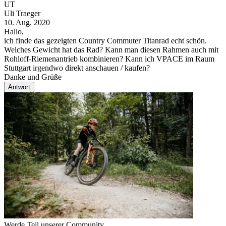
UT
Uli Traeger
D
10. Aug. 2020
1
Hallo,
H
ich finde das gezeigten Country Commuter Titanrad echt schön.
W
Welches Gewicht hat das Rad? Kann man diesen Rahmen auch mit
n
Rohloff-Riemenantrieb kombinieren? Kann ich VPACE im Raum
G
Stuttgart irgendwo direkt anschauen / kaufen?
Danke und Grüße
Antwort
Werde Teil unserer Community