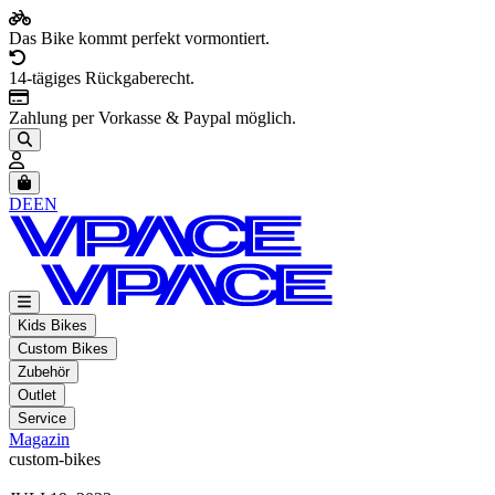
Das Bike kommt perfekt vormontiert.
14-tägiges Rückgaberecht.
Zahlung per Vorkasse & Paypal möglich.
Artikel im Warenkorb, Warenkorb anzeigen
DE
EN
Kids Bikes
Custom Bikes
Zubehör
Outlet
Service
Magazin
custom-bikes