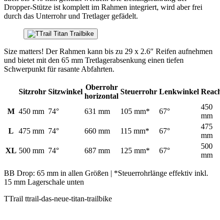
Dropper-Stütze ist komplett im Rahmen integriert, wird aber frei
durch das Unterrohr und Tretlager gefädelt.
Size matters! Der Rahmen kann bis zu 29 x 2.6″ Reifen aufnehmen
und bietet mit den 65 mm Tretlagerabsenkung einen tiefen
Schwerpunkt für rasante Abfahrten.
Oberrohr
Sitzrohr
Sitzwinkel
Steuerrohr
Lenkwinkel
Reac
horizontal
450
M
450 mm
74°
631 mm
105 mm*
67°
mm
475
L
475 mm
74°
660 mm
115 mm*
67°
mm
500
XL
500 mm
74°
687 mm
125 mm*
67°
mm
BB Drop: 65 mm in allen Größen | *Steuerrohrlänge effektiv inkl.
15 mm Lagerschale unten
TTrail ttrail-das-neue-titan-trailbike