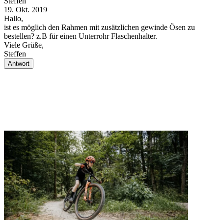
Steffen
P
19. Okt. 2019
3
Hallo,
H
ist es möglich den Rahmen mit zusätzlichen gewinde Ösen zu
K
bestellen? z.B für einen Unterrohr Flaschenhalter.
R
Viele Grüße,
z
Steffen
w
t
Antwort
B
P