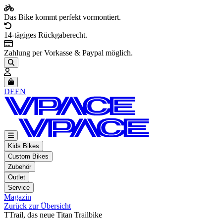
Das Bike kommt perfekt vormontiert.
14-tägiges Rückgaberecht.
Zahlung per Vorkasse & Paypal möglich.
Artikel im Warenkorb, Warenkorb anzeigen
DE
EN
Kids Bikes
Custom Bikes
Zubehör
Outlet
Service
Magazin
Zurück zur Übersicht
TTrail, das neue Titan Trailbike