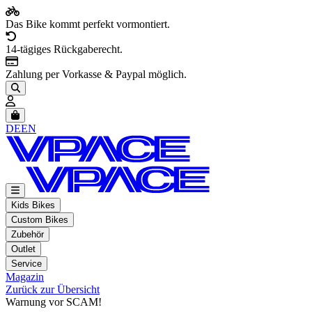
Das Bike kommt perfekt vormontiert.
14-tägiges Rückgaberecht.
Zahlung per Vorkasse & Paypal möglich.
Artikel im Warenkorb, Warenkorb anzeigen
DE
EN
Kids Bikes
Custom Bikes
Zubehör
Outlet
Service
Magazin
Zurück zur Übersicht
Warnung vor SCAM!