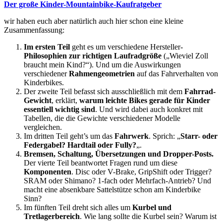
Der große Kinder-Mountainbike-Kaufratgeber
wir haben euch aber natürlich auch hier schon eine kleine
Zusammenfassung:
Im ersten Teil
geht es um verschiedene Hersteller-
Philosophien zur richtigen Laufradgröße
(„Wieviel Zoll
braucht mein Kind?“). Und um die Auswirkungen
verschiedener
Rahmengeometrien
auf das Fahrverhalten von
Kinderbikes.
Der zweite Teil befasst sich ausschließlich mit dem
Fahrrad-
Gewicht
, erklärt,
warum leichte Bikes gerade für Kinder
essentiell wichtig sind
. Und wird dabei auch konkret mit
Tabellen, die die Gewichte verschiedener Modelle
vergleichen.
Im dritten Teil geht’s um das
Fahrwerk
. Sprich: „
Starr- oder
Federgabel? Hardtail oder Fully?
„.
Bremsen, Schaltung, Übersetzungen und Dropper-Posts.
Der vierte Teil beantwortet Fragen rund um diese
Komponenten
. Disc oder V-Brake, GripShift oder Trigger?
SRAM oder Shimano? 1-fach oder Mehrfach-Antrieb? Und
macht eine absenkbare Sattelstütze schon am Kinderbike
Sinn?
Im fünften Teil dreht sich alles um
Kurbel und
Tretlagerbereich
. Wie lang sollte die Kurbel sein? Warum ist