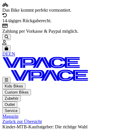
Das Bike kommt perfekt vormontiert.
14-tägiges Rückgaberecht.
Zahlung per Vorkasse & Paypal möglich.
Artikel im Warenkorb, Warenkorb anzeigen
DE
EN
Kids Bikes
Custom Bikes
Zubehör
Outlet
Service
Magazin
Zurück zur Übersicht
Kinder-MTB-Kaufratgeber: Die richtige Wahl