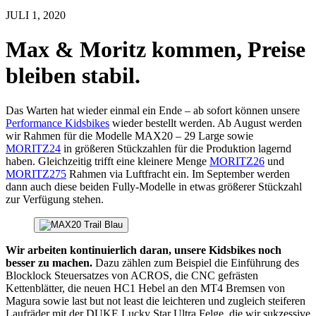
JULI 1, 2020
Max & Moritz kommen, Preise
bleiben stabil.
Das Warten hat wieder einmal ein Ende – ab sofort können unsere
Performance Kidsbikes
wieder bestellt werden. Ab August werden
wir Rahmen für die Modelle MAX20 – 29 Large sowie
MORITZ24
in größeren Stückzahlen für die Produktion lagernd
haben. Gleichzeitig trifft eine kleinere Menge
MORITZ26
und
MORITZ275
Rahmen via Luftfracht ein. Im September werden
dann auch diese beiden Fully-Modelle in etwas größerer Stückzahl
zur Verfügung stehen.
Wir arbeiten kontinuierlich daran, unsere Kidsbikes noch
besser zu machen.
Dazu zählen zum Beispiel die Einführung des
Blocklock Steuersatzes von ACROS, die CNC gefrästen
Kettenblätter, die neuen HC1 Hebel an den MT4 Bremsen von
Magura sowie last but not least die leichteren und zugleich steiferen
Laufräder mit der DUKE Lucky Star Ultra Felge, die wir sukzessive