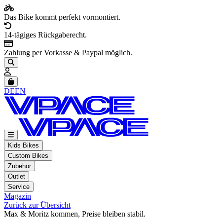
Das Bike kommt perfekt vormontiert.
14-tägiges Rückgaberecht.
Zahlung per Vorkasse & Paypal möglich.
Artikel im Warenkorb, Warenkorb anzeigen
DE
EN
Kids Bikes
Custom Bikes
Zubehör
Outlet
Service
Magazin
Zurück zur Übersicht
Max & Moritz kommen, Preise bleiben stabil.