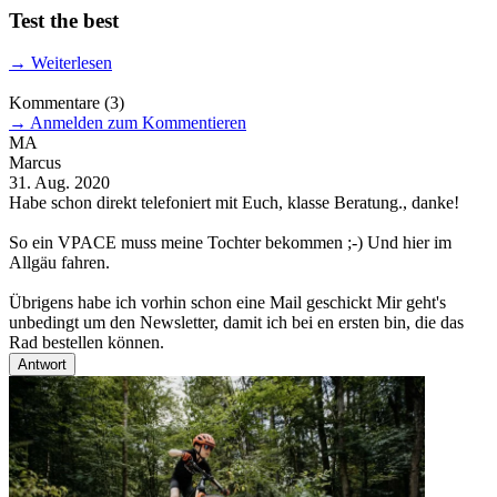
Test the best
→
Weiterlesen
Kommentare
(3)
→
Anmelden zum Kommentieren
MA
Marcus
C
31. Aug. 2020
1
Habe schon direkt telefoniert mit Euch, klasse Beratung., danke!
H
So ein VPACE muss meine Tochter bekommen ;-) Und hier im
W
Allgäu fahren.
N
Übrigens habe ich vorhin schon eine Mail geschickt Mir geht's
D
unbedingt um den Newsletter, damit ich bei en ersten bin, die das
C
Rad bestellen können.
Antwort