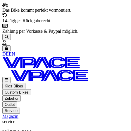
Das Bike kommt perfekt vormontiert.
14-tägiges Rückgaberecht.
Zahlung per Vorkasse & Paypal möglich.
Artikel im Warenkorb, Warenkorb anzeigen
DE
EN
Kids Bikes
Custom Bikes
Zubehör
Outlet
Service
Magazin
service