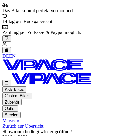
Das Bike kommt perfekt vormontiert.
14-tägiges Rückgaberecht.
Zahlung per Vorkasse & Paypal möglich.
Artikel im Warenkorb, Warenkorb anzeigen
DE
EN
Kids Bikes
Custom Bikes
Zubehör
Outlet
Service
Magazin
Zurück zur Übersicht
Showroom bedingt wieder geöffnet!