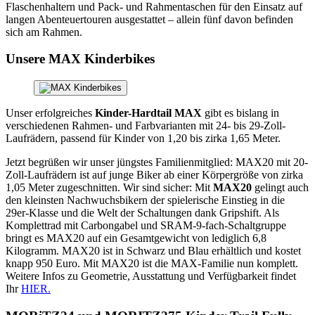
Flaschenhaltern und Pack- und Rahmentaschen für den Einsatz auf
langen Abenteuertouren ausgestattet – allein fünf davon befinden
sich am Rahmen.
Unsere MAX Kinderbikes
Unser erfolgreiches
Kinder-Hardtail MAX
gibt es bislang in
verschiedenen Rahmen- und Farbvarianten mit 24- bis 29-Zoll-
Laufrädern, passend für Kinder von 1,20 bis zirka 1,65 Meter.
Jetzt begrüßen wir unser jüngstes Familienmitglied: MAX20 mit 20-
Zoll-Laufrädern ist auf junge Biker ab einer Körpergröße von zirka
1,05 Meter zugeschnitten. Wir sind sicher: Mit
MAX20
gelingt auch
den kleinsten Nachwuchsbikern der spielerische Einstieg in die
29er-Klasse und die Welt der Schaltungen dank Gripshift. Als
Komplettrad mit Carbongabel und SRAM-9-fach-Schaltgruppe
bringt es MAX20 auf ein Gesamtgewicht von lediglich 6,8
Kilogramm. MAX20 ist in Schwarz und Blau erhältlich und kostet
knapp 950 Euro. Mit MAX20 ist die MAX-Familie nun komplett.
Weitere Infos zu Geometrie, Ausstattung und Verfügbarkeit findet
Ihr
HIER.