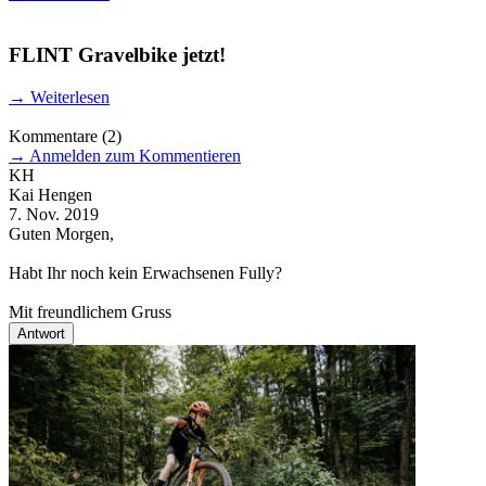
FLINT Gravelbike jetzt!
→
Weiterlesen
Kommentare
(2)
→
Anmelden zum Kommentieren
KH
Kai Hengen
H
7. Nov. 2019
1
Guten Morgen,
h
i
Habt Ihr noch kein Erwachsenen Fully?
Mit freundlichem Gruss
Antwort