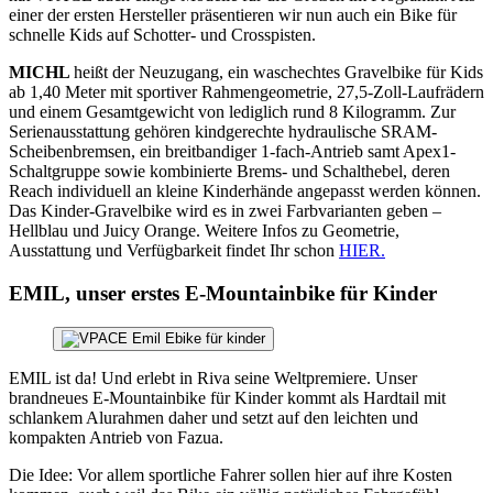
einer der ersten Hersteller präsentieren wir nun auch ein Bike für
schnelle Kids auf Schotter- und Crosspisten.
MICHL
heißt der Neuzugang, ein waschechtes Gravelbike für Kids
ab 1,40 Meter mit sportiver Rahmengeometrie, 27,5-Zoll-Laufrädern
und einem Gesamtgewicht von lediglich rund 8 Kilogramm. Zur
Serienausstattung gehören kindgerechte hydraulische SRAM-
Scheibenbremsen, ein breitbandiger 1-fach-Antrieb samt Apex1-
Schaltgruppe sowie kombinierte Brems- und Schalthebel, deren
Reach individuell an kleine Kinderhände angepasst werden können.
Das Kinder-Gravelbike wird es in zwei Farbvarianten geben –
Hellblau und Juicy Orange. Weitere Infos zu Geometrie,
Ausstattung und Verfügbarkeit findet Ihr schon
HIER.
EMIL, unser erstes E-Mountainbike für Kinder
EMIL ist da! Und erlebt in Riva seine Weltpremiere. Unser
brandneues E-Mountainbike für Kinder kommt als Hardtail mit
schlankem Alurahmen daher und setzt auf den leichten und
kompakten Antrieb von Fazua.
Die Idee: Vor allem sportliche Fahrer sollen hier auf ihre Kosten