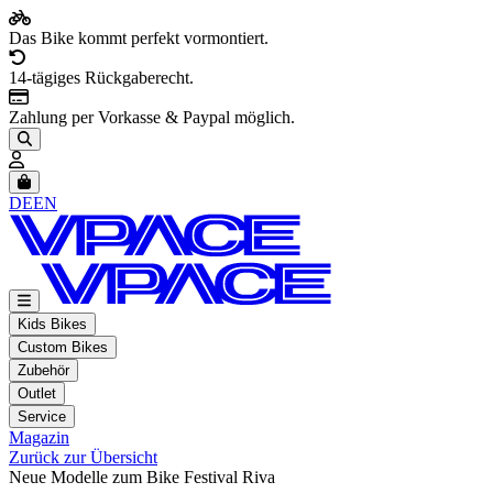
Das Bike kommt perfekt vormontiert.
14-tägiges Rückgaberecht.
Zahlung per Vorkasse & Paypal möglich.
Artikel im Warenkorb, Warenkorb anzeigen
DE
EN
Kids Bikes
Custom Bikes
Zubehör
Outlet
Service
Magazin
Zurück zur Übersicht
Neue Modelle zum Bike Festival Riva