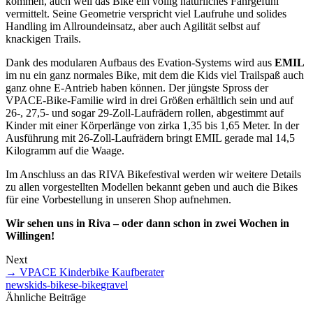
kommen, auch weil das Bike ein völlig natürliches Fahrgefühl
vermittelt. Seine Geometrie verspricht viel Laufruhe und solides
Handling im Allroundeinsatz, aber auch Agilität selbst auf
knackigen Trails.
Dank des modularen Aufbaus des Evation-Systems wird aus
EMIL
im nu ein ganz normales Bike, mit dem die Kids viel Trailspaß auch
ganz ohne E-Antrieb haben können. Der jüngste Spross der
VPACE-Bike-Familie wird in drei Größen erhältlich sein und auf
26-, 27,5- und sogar 29-Zoll-Laufrädern rollen, abgestimmt auf
Kinder mit einer Körperlänge von zirka 1,35 bis 1,65 Meter. In der
Ausführung mit 26-Zoll-Laufrädern bringt EMIL gerade mal 14,5
Kilogramm auf die Waage.
Im Anschluss an das RIVA Bikefestival werden wir weitere Details
zu allen vorgestellten Modellen bekannt geben und auch die Bikes
für eine Vorbestellung in unseren Shop aufnehmen.
Wir sehen uns in Riva – oder dann schon in zwei Wochen in
Willingen!
Next
→
VPACE Kinderbike Kaufberater
news
kids-bikes
e-bike
gravel
Ähnliche Beiträge