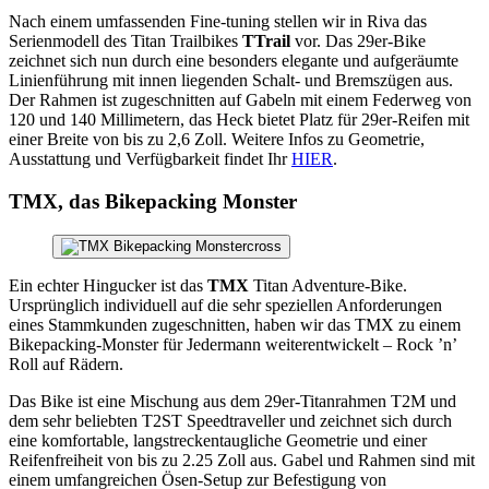
Nach einem umfassenden Fine-tuning stellen wir in Riva das
Serienmodell des Titan Trailbikes
TTrail
vor. Das 29er-Bike
zeichnet sich nun durch eine besonders elegante und aufgeräumte
Linienführung mit innen liegenden Schalt- und Bremszügen aus.
Der Rahmen ist zugeschnitten auf Gabeln mit einem Federweg von
120 und 140 Millimetern, das Heck bietet Platz für 29er-Reifen mit
einer Breite von bis zu 2,6 Zoll. Weitere Infos zu Geometrie,
Ausstattung und Verfügbarkeit findet Ihr
HIER
.
TMX, das Bikepacking Monster
Ein echter Hingucker ist das
TMX
Titan Adventure-Bike.
Ursprünglich individuell auf die sehr speziellen Anforderungen
eines Stammkunden zugeschnitten, haben wir das TMX zu einem
Bikepacking-Monster für Jedermann weiterentwickelt – Rock ’n’
Roll auf Rädern.
Das Bike ist eine Mischung aus dem 29er-Titanrahmen T2M und
dem sehr beliebten T2ST Speedtraveller und zeichnet sich durch
eine komfortable, langstreckentaugliche Geometrie und einer
Reifenfreiheit von bis zu 2.25 Zoll aus. Gabel und Rahmen sind mit
einem umfangreichen Ösen-Setup zur Befestigung von