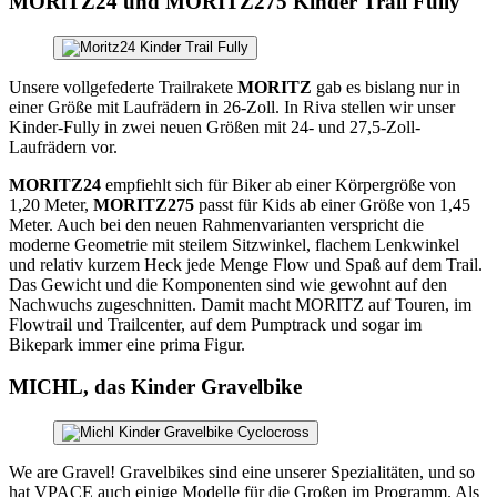
MORiTZ24 und MORITZ275 Kinder Trail Fully
Unsere vollgefederte Trailrakete
MORITZ
gab es bislang nur in
einer Größe mit Laufrädern in 26-Zoll. In Riva stellen wir unser
Kinder-Fully in zwei neuen Größen mit 24- und 27,5-Zoll-
Laufrädern vor.
MORITZ24
empfiehlt sich für Biker ab einer Körpergröße von
1,20 Meter,
MORITZ275
passt für Kids ab einer Größe von 1,45
Meter. Auch bei den neuen Rahmenvarianten verspricht die
moderne Geometrie mit steilem Sitzwinkel, flachem Lenkwinkel
und relativ kurzem Heck jede Menge Flow und Spaß auf dem Trail.
Das Gewicht und die Komponenten sind wie gewohnt auf den
Nachwuchs zugeschnitten. Damit macht MORITZ auf Touren, im
Flowtrail und Trailcenter, auf dem Pumptrack und sogar im
Bikepark immer eine prima Figur.
MICHL, das Kinder Gravelbike
We are Gravel! Gravelbikes sind eine unserer Spezialitäten, und so
hat VPACE auch einige Modelle für die Großen im Programm. Als