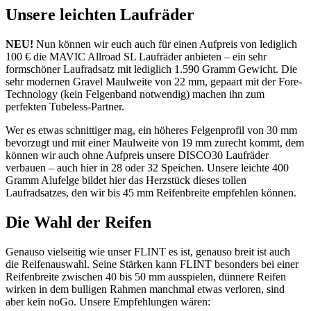
Unsere leichten Laufräder
NEU!
Nun können wir euch auch für einen Aufpreis von lediglich
100 € die MAVIC Allroad SL Laufräder anbieten – ein sehr
formschöner Laufradsatz mit lediglich 1.590 Gramm Gewicht. Die
sehr modernen Gravel Maulweite von 22 mm, gepaart mit der Fore-
Technology (kein Felgenband notwendig) machen ihn zum
perfekten Tubeless-Partner.
Wer es etwas schnittiger mag, ein höheres Felgenprofil von 30 mm
bevorzugt und mit einer Maulweite von 19 mm zurecht kommt, dem
können wir auch ohne Aufpreis unsere DISCO30 Laufräder
verbauen – auch hier in 28 oder 32 Speichen. Unsere leichte 400
Gramm Alufelge bildet hier das Herzstück dieses tollen
Laufradsatzes, den wir bis 45 mm Reifenbreite empfehlen können.
Die Wahl der Reifen
Genauso vielseitig wie unser FLINT es ist, genauso breit ist auch
die Reifenauswahl. Seine Stärken kann FLINT besonders bei einer
Reifenbreite zwischen 40 bis 50 mm ausspielen, dünnere Reifen
wirken in dem bulligen Rahmen manchmal etwas verloren, sind
aber kein noGo. Unsere Empfehlungen wären: