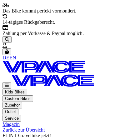
Das Bike kommt perfekt vormontiert.
14-tägiges Rückgaberecht.
Zahlung per Vorkasse & Paypal möglich.
Artikel im Warenkorb, Warenkorb anzeigen
DE
EN
Kids Bikes
Custom Bikes
Zubehör
Outlet
Service
Magazin
Zurück zur Übersicht
FLINT Gravelbike jetzt!