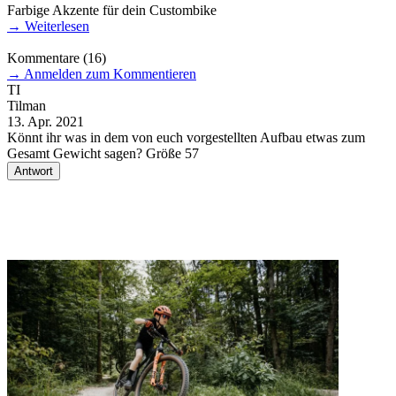
Farbige Akzente für dein Custombike
→
Weiterlesen
Kommentare
(16)
→
Anmelden zum Kommentieren
TI
Tilman
D
13. Apr. 2021
1
Könnt ihr was in dem von euch vorgestellten Aufbau etwas zum
H
Gesamt Gewicht sagen? Größe 57
S
S
Antwort
G