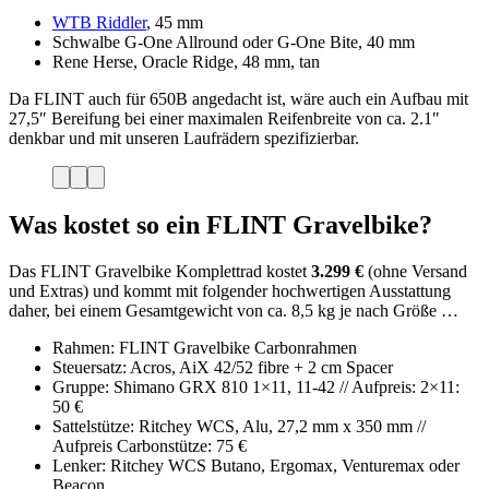
WTB Riddler
, 45 mm
Schwalbe G-One Allround oder G-One Bite, 40 mm
Rene Herse, Oracle Ridge, 48 mm, tan
Da FLINT auch für 650B angedacht ist, wäre auch ein Aufbau mit
27,5″ Bereifung bei einer maximalen Reifenbreite von ca. 2.1″
denkbar und mit unseren Laufrädern spezifizierbar.
Was kostet so ein FLINT Gravelbike?
Das FLINT Gravelbike Komplettrad kostet
3.299 €
(ohne Versand
und Extras) und kommt mit folgender hochwertigen Ausstattung
daher, bei einem Gesamtgewicht von ca. 8,5 kg je nach Größe …
Rahmen: FLINT Gravelbike Carbonrahmen
Steuersatz: Acros, AiX 42/52 fibre + 2 cm Spacer
Gruppe: Shimano GRX 810 1×11, 11-42 // Aufpreis: 2×11:
50 €
Sattelstütze: Ritchey WCS, Alu, 27,2 mm x 350 mm //
Aufpreis Carbonstütze: 75 €
Lenker: Ritchey WCS Butano, Ergomax, Venturemax oder
Beacon