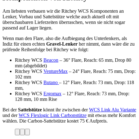
Am liebsten verbauen wir die Ritchey WCS Komponenten an
Lenker, Vorbau und Sattelstütze welche auch aktuell oft mit
überschaubaren Lieferzeiten überraschen, wenn sie nicht sogar
passend auf Lager liegen.
Wenn man den Flare, also die Aufbiegung des Unterlenkers, als
Indiz für einen echten
Gravel-Lenker
her nimmt, dann wäre die zu
prüfende Reihenfolge bei Ritchey wie folgt:
Ritchey WCS
Beacon
– 36° Flare, Reach: 65 mm, Drop 80
mm (abgebildet)
Ritchey WCS
VentureMax
– 24° Flare, Reach: 75 mm, Drop:
102 mm
Ritchey WCS
Butano
– 12° Flare, Reach: 73 mm, Drop: 118
mm,
Ritchey WCS
Ergomax
– 12° Flare, Reach: 73 mm, Drop:
128 mm, 10 mm Rise
Bei der
Sattelstütze
könnt ihr zwischen der
WCS Link Alu Variante
und der
WCS Flexlogic Link Carbonstütze
mit etwas mehr Komfort
wählen. Die Carbon-Sattelstütze kostet 75 € Aufpreis.