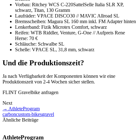
Vorbau: Ritchey WCS C-220SattelSelle Italia SLR XP,
schwarz, Titan, 130 Gramm
Laufräder: VPACE DISCO30 // MAVIC Allroad SL
Bremsscheiben: Magura SL 160 mm inkl. FM Adapter hinten
Lenkerband: Fizik Microtex Comfort, schwarz
Reifen: WTB Riddler, Venture, G-One // Aufpreis Rene
Herse: 70 €
Schläuche: Schwalbe SL
Schelle: VPACE SL, 31,8 mm, schwarz
Und die Produktionszeit?
Ja nach Verfügbarkeit der Komponenten können wir eine
Produktionszeit von 2-4 Wochen sicher stellen.
FLINT Gravelbike anfragen
Next
→
AthleteProgram
carbon
custom-bikes
gravel
Ähnliche Beiträge
AthleteProgram