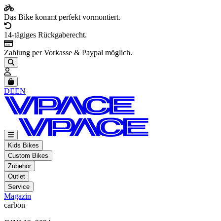
Das Bike kommt perfekt vormontiert.
14-tägiges Rückgaberecht.
Zahlung per Vorkasse & Paypal möglich.
Artikel im Warenkorb, Warenkorb anzeigen
DE
EN
Kids Bikes
Custom Bikes
Zubehör
Outlet
Service
Magazin
carbon