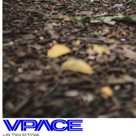
+49.7504.9155566