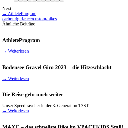
Next
→
AthleteProgram
carbon
rigid-racer
custom-bikes
Ähnliche Beiträge
AthleteProgram
→
Weiterlesen
Bodensee Gravel Giro 2023 – die Hitzeschlacht
→
Weiterlesen
Die Reise geht noch weiter
Unser Speedtraveller in der 3. Generation T3ST
→
Weiterlesen
MAXC – das schnellste Bike im VPACEKIDS Stall!