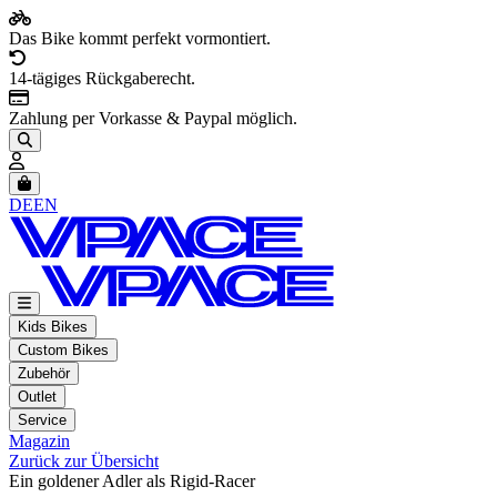
Das Bike kommt perfekt vormontiert.
14-tägiges Rückgaberecht.
Zahlung per Vorkasse & Paypal möglich.
Artikel im Warenkorb, Warenkorb anzeigen
DE
EN
Kids Bikes
Custom Bikes
Zubehör
Outlet
Service
Magazin
Zurück zur Übersicht
Ein goldener Adler als Rigid-Racer