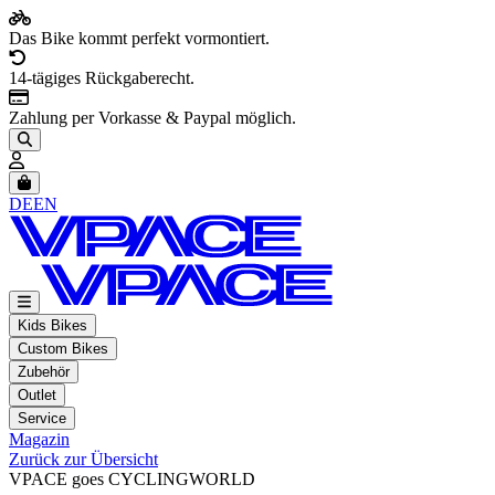
Das Bike kommt perfekt vormontiert.
14-tägiges Rückgaberecht.
Zahlung per Vorkasse & Paypal möglich.
Artikel im Warenkorb, Warenkorb anzeigen
DE
EN
Kids Bikes
Custom Bikes
Zubehör
Outlet
Service
Magazin
Zurück zur Übersicht
VPACE goes CYCLINGWORLD