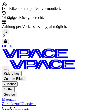
Das Bike kommt perfekt vormontiert.
14-tägiges Rückgaberecht.
Zahlung per Vorkasse & Paypal möglich.
Artikel im Warenkorb, Warenkorb anzeigen
DE
EN
Kids Bikes
Custom Bikes
Zubehör
Outlet
Service
Magazin
Zurück zur Übersicht
C2CX Nightrider