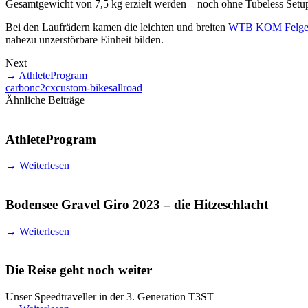
Gesamtgewicht von 7,5 kg erzielt werden – noch ohne Tubeless Setu
Bei den Laufrädern kamen die leichten und breiten
WTB KOM Felg
nahezu unzerstörbare Einheit bilden.
Next
→
AthleteProgram
carbon
c2cx
custom-bikes
allroad
Ähnliche Beiträge
AthleteProgram
→
Weiterlesen
Bodensee Gravel Giro 2023 – die Hitzeschlacht
→
Weiterlesen
Die Reise geht noch weiter
Unser Speedtraveller in der 3. Generation T3ST