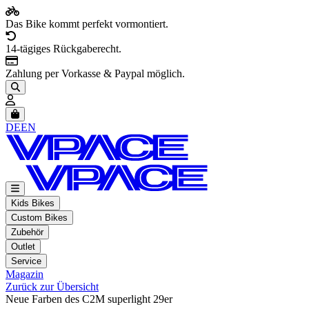
Das Bike kommt perfekt vormontiert.
14-tägiges Rückgaberecht.
Zahlung per Vorkasse & Paypal möglich.
Artikel im Warenkorb, Warenkorb anzeigen
DE
EN
Kids Bikes
Custom Bikes
Zubehör
Outlet
Service
Magazin
Zurück zur Übersicht
Neue Farben des C2M superlight 29er