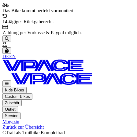
Das Bike kommt perfekt vormontiert.
14-tägiges Rückgaberecht.
Zahlung per Vorkasse & Paypal möglich.
Artikel im Warenkorb, Warenkorb anzeigen
DE
EN
Kids Bikes
Custom Bikes
Zubehör
Outlet
Service
Magazin
Zurück zur Übersicht
CTrail als Trailbike Komplettrad