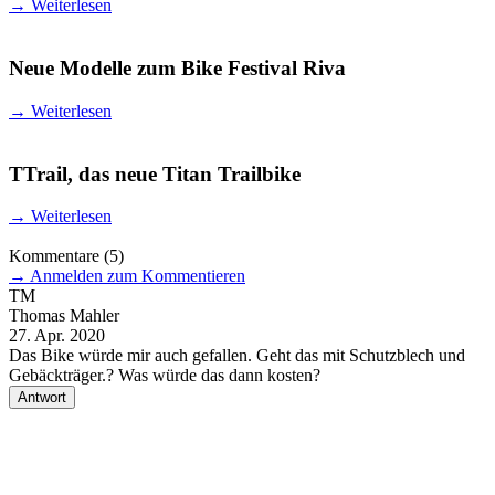
→
Weiterlesen
Neue Modelle zum Bike Festival Riva
→
Weiterlesen
TTrail, das neue Titan Trailbike
→
Weiterlesen
Kommentare
(5)
→
Anmelden zum Kommentieren
TM
E
Thomas Mahler
E
27. Apr. 2020
1
Das Bike würde mir auch gefallen. Geht das mit Schutzblech und
H
Gebäckträger.? Was würde das dann kosten?
B
(
Antwort
s