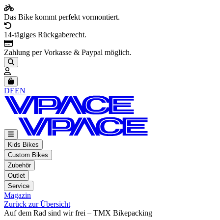
Das Bike kommt perfekt vormontiert.
14-tägiges Rückgaberecht.
Zahlung per Vorkasse & Paypal möglich.
Artikel im Warenkorb, Warenkorb anzeigen
DE
EN
Kids Bikes
Custom Bikes
Zubehör
Outlet
Service
Magazin
Zurück zur Übersicht
Auf dem Rad sind wir frei – TMX Bikepacking