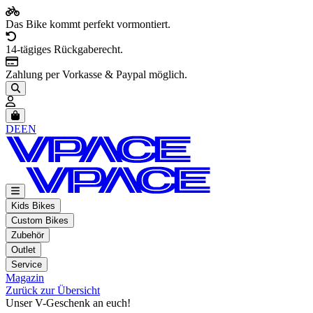
Das Bike kommt perfekt vormontiert.
14-tägiges Rückgaberecht.
Zahlung per Vorkasse & Paypal möglich.
Artikel im Warenkorb, Warenkorb anzeigen
DE
EN
Kids Bikes
Custom Bikes
Zubehör
Outlet
Service
Magazin
Zurück zur Übersicht
Unser V-Geschenk an euch!