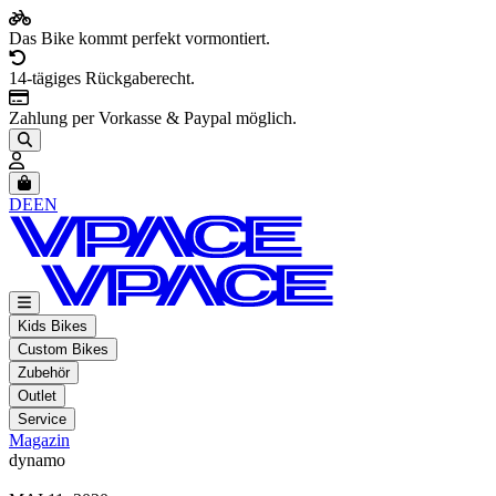
Das Bike kommt perfekt vormontiert.
14-tägiges Rückgaberecht.
Zahlung per Vorkasse & Paypal möglich.
Artikel im Warenkorb, Warenkorb anzeigen
DE
EN
Kids Bikes
Custom Bikes
Zubehör
Outlet
Service
Magazin
dynamo