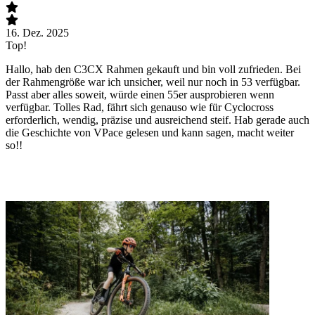
16. Dez. 2025
6
Top!
L
Hallo, hab den C3CX Rahmen gekauft und bin voll zufrieden. Bei
I
der Rahmengröße war ich unsicher, weil nur noch in 53 verfügbar.
G
Passt aber alles soweit, würde einen 55er ausprobieren wenn
A
verfügbar. Tolles Rad, fährt sich genauso wie für Cyclocross
k
erforderlich, wendig, präzise und ausreichend steif. Hab gerade auch
V
die Geschichte von VPace gelesen und kann sagen, macht weiter
k
so!!
r
v
E
s