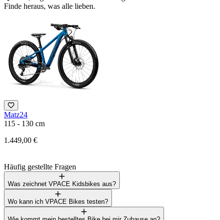
Finde heraus, was alle lieben.
Matz24
1
115 - 130 cm
2
1.449,00 €
Häufig gestellte Fragen
Was zeichnet VPACE Kidsbikes aus?
Wo kann ich VPACE Bikes testen?
Wie kommt mein bestelltes Bike bei mir Zuhause an?