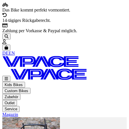
Das Bike kommt perfekt vormontiert.
14-tägiges Rückgaberecht.
Zahlung per Vorkasse & Paypal möglich.
Artikel im Warenkorb, Warenkorb anzeigen
DE
EN
Kids Bikes
Custom Bikes
Zubehör
Outlet
Service
Magazin