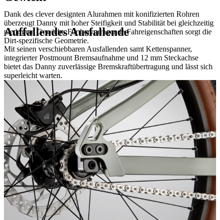
Dank des clever designten Alurahmen mit konifizierten Rohren
überzeugt Danny mit hoher Steifigkeit und Stabilität bei gleichzeitig
Auffallendes Ausfallende
niedrigem Gewicht. Für hervorragende Fahreigenschaften sorgt die
Dirt-spezifische Geometrie.
Mit seinen verschiebbaren Ausfallenden samt Kettenspanner,
integrierter Postmount Bremsaufnahme und 12 mm Steckachse
bietet das Danny zuverlässige Bremskraftübertragung und lässt sich
superleicht warten.