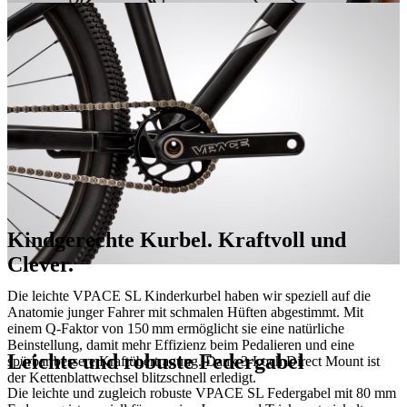
Kindgerechte Kurbel. Kraftvoll und
Clever.
Die leichte VPACE SL Kinderkurbel haben wir speziell auf die
Anatomie junger Fahrer mit schmalen Hüften abgestimmt. Mit
einem Q-Faktor von 150 mm ermöglicht sie eine natürliche
Beinstellung, damit mehr Effizienz beim Pedalieren und eine
Leichte und robuste Federgabel
spürbar bessere Kraftübertragung. Dank 3-Loch Direct Mount ist
der Kettenblattwechsel blitzschnell erledigt.
Die leichte und zugleich robuste VPACE SL Federgabel mit 80 mm