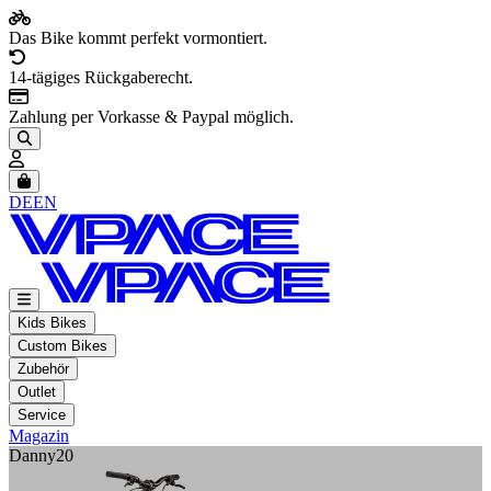
Das Bike kommt perfekt vormontiert.
14-tägiges Rückgaberecht.
Zahlung per Vorkasse & Paypal möglich.
Artikel im Warenkorb, Warenkorb anzeigen
DE
EN
Kids Bikes
Custom Bikes
Zubehör
Outlet
Service
Magazin
Danny20