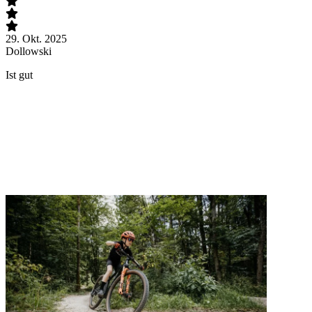
29. Okt. 2025
3
Dollowski
D
Ist gut
A
V
e
t
V