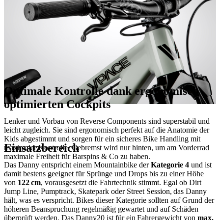
Optimale Kontrolle dank ergonomisch
optimierten Cockpits
Lenker und Vorbau von Reverse Components sind superstabil und
leicht zugleich. Sie sind ergonomisch perfekt auf die Anatomie der
Kids abgestimmt und sorgen für ein sicheres Bike Handling mit
Einsatzbereich
maximaler Kontrolle. Gebremst wird nur hinten, um am Vorderrad
maximale Freiheit für Barspins & Co zu haben.
Das Danny entspricht einem Mountainbike der
Kategorie 4
und ist
damit bestens geeignet für Sprünge und Drops bis zu einer Höhe
von
122 cm
, vorausgesetzt die Fahrtechnik stimmt. Egal ob Dirt
Jump Line, Pumptrack, Skatepark oder Street Session, das Danny
hält, was es verspricht. Bikes dieser Kategorie sollten auf Grund der
höheren Beanspruchung regelmäßig gewartet und auf Schäden
überprüft werden. Das Danny20 ist für ein Fahrergewicht von
max.