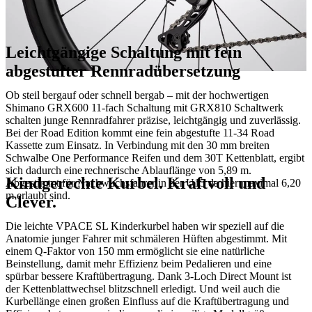
Leichtgängige Schaltung mit fein
abgestufter Rennradübersetzung
Ob steil bergauf oder schnell bergab – mit der hochwertigen
Shimano GRX600 11-fach Schaltung mit GRX810 Schaltwerk
schalten junge Rennradfahrer präzise, leichtgängig und zuverlässig.
Bei der Road Edition kommt eine fein abgestufte 11-34 Road
Kassette zum Einsatz. In Verbindung mit den 30 mm breiten
Schwalbe One Performance Reifen und dem 30T Kettenblatt, ergibt
sich dadurch eine rechnerische Ablauflänge von 5,89 m.
Kindgerechte Kurbel. Kraftvoll und
Abgestimmt für Nachwuchsfahrer in der U15 da hier maximal 6,20
m erlaubt sind.
Clever.
Die leichte VPACE SL Kinderkurbel haben wir speziell auf die
Anatomie junger Fahrer mit schmäleren Hüften abgestimmt. Mit
einem Q-Faktor von 150 mm ermöglicht sie eine natürliche
Beinstellung, damit mehr Effizienz beim Pedalieren und eine
spürbar bessere Kraftübertragung. Dank 3-Loch Direct Mount ist
der Kettenblattwechsel blitzschnell erledigt. Und weil auch die
Kurbellänge einen großen Einfluss auf die Kraftübertragung und