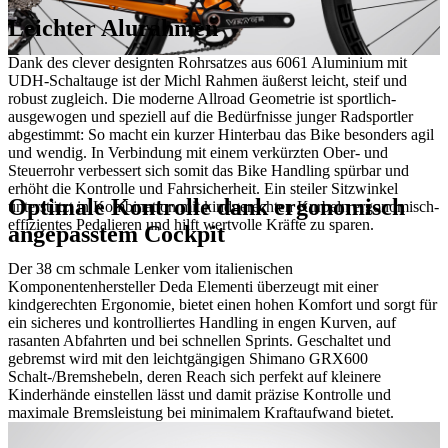
Leichter Alurahmen
Dank des clever designten Rohrsatzes aus 6061 Aluminium mit
UDH-Schaltauge ist der Michl Rahmen äußerst leicht, steif und
robust zugleich. Die moderne Allroad Geometrie ist sportlich-
ausgewogen und speziell auf die Bedürfnisse junger Radsportler
abgestimmt: So macht ein kurzer Hinterbau das Bike besonders agil
und wendig. In Verbindung mit einem verkürzten Ober- und
Steuerrohr verbessert sich somit das Bike Handling spürbar und
erhöht die Kontrolle und Fahrsicherheit. Ein steiler Sitzwinkel
Optimale Kontrolle dank ergonomisch
unterstützt in Kombination mit kindgerechten Kurbeln ergonomisch-
effizientes Pedalieren und hilft wertvolle Kräfte zu sparen.
angepasstem Cockpit
Der 38 cm schmale Lenker vom italienischen
Komponentenhersteller Deda Elementi überzeugt mit einer
kindgerechten Ergonomie, bietet einen hohen Komfort und sorgt für
ein sicheres und kontrolliertes Handling in engen Kurven, auf
rasanten Abfahrten und bei schnellen Sprints. Geschaltet und
gebremst wird mit den leichtgängigen Shimano GRX600
Schalt-/Bremshebeln, deren Reach sich perfekt auf kleinere
Kinderhände einstellen lässt und damit präzise Kontrolle und
maximale Bremsleistung bei minimalem Kraftaufwand bietet.