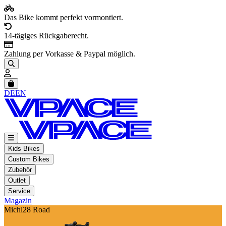
Das Bike kommt perfekt vormontiert.
14-tägiges Rückgaberecht.
Zahlung per Vorkasse & Paypal möglich.
Artikel im Warenkorb, Warenkorb anzeigen
DE
EN
Kids Bikes
Custom Bikes
Zubehör
Outlet
Service
Magazin
Michl28 Road