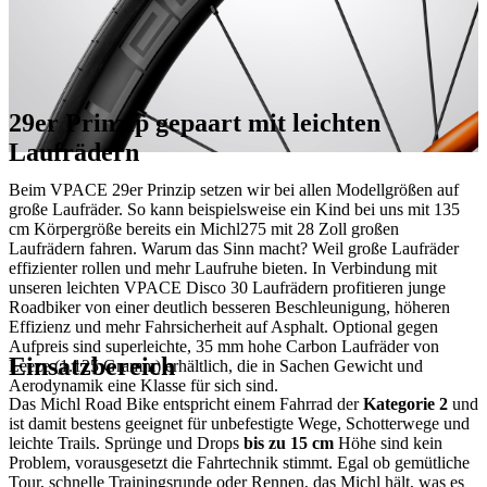
29er Prinzip gepaart mit leichten
Laufrädern
Beim VPACE 29er Prinzip setzen wir bei allen Modellgrößen auf
große Laufräder. So kann beispielsweise ein Kind bei uns mit 135
cm Körpergröße bereits ein Michl275 mit 28 Zoll großen
Laufrädern fahren. Warum das Sinn macht? Weil große Laufräder
effizienter rollen und mehr Laufruhe bieten. In Verbindung mit
unseren leichten VPACE Disco 30 Laufrädern profitieren junge
Roadbiker von einer deutlich besseren Beschleunigung, höheren
Effizienz und mehr Fahrsicherheit auf Asphalt. Optional gegen
Aufpreis sind superleichte, 35 mm hohe Carbon Laufräder von
Einsatzbereich
Leeze (1.125 Gramm) erhältlich, die in Sachen Gewicht und
Aerodynamik eine Klasse für sich sind.
Das Michl Road Bike entspricht einem Fahrrad der
Kategorie 2
und
ist damit bestens geeignet für unbefestigte Wege, Schotterwege und
leichte Trails. Sprünge und Drops
bis zu 15 cm
Höhe sind kein
Problem, vorausgesetzt die Fahrtechnik stimmt. Egal ob gemütliche
Tour, schnelle Trainingsrunde oder Rennen, das Michl hält, was es