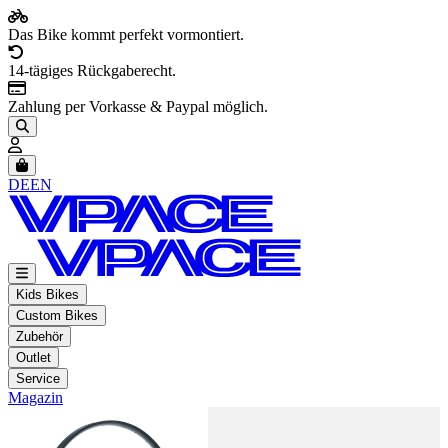
Das Bike kommt perfekt vormontiert.
14-tägiges Rückgaberecht.
Zahlung per Vorkasse & Paypal möglich.
Artikel im Warenkorb, Warenkorb anzeigen
DE
EN
Kids Bikes
Custom Bikes
Zubehör
Outlet
Service
Magazin