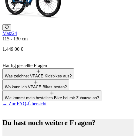
Matz24
1
115 - 130 cm
2
1.449,00 €
Häufig gestellte Fragen
Was zeichnet VPACE Kidsbikes aus?
Wo kann ich VPACE Bikes testen?
Wie kommt mein bestelltes Bike bei mir Zuhause an?
→
Zur FAQ-Übersicht
Du hast noch weitere Fragen?