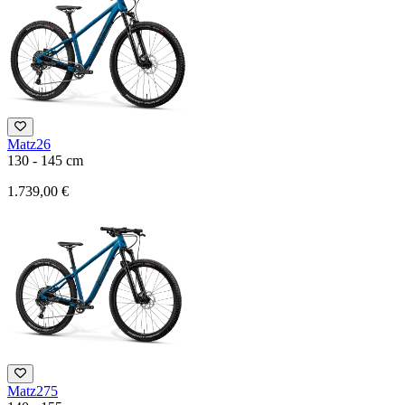
Matz26
130 - 145 cm
1.739,00 €
Matz275