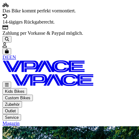
Das Bike kommt perfekt vormontiert.
14-tägiges Rückgaberecht.
Zahlung per Vorkasse & Paypal möglich.
Artikel im Warenkorb, Warenkorb anzeigen
DE
EN
Kids Bikes
Custom Bikes
Zubehör
Outlet
Service
Magazin