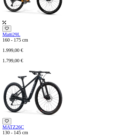
Matti29L
160 - 175 cm
1.999,00 €
1.799,00 €
MATZ26C
130 - 145 cm