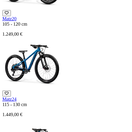
Matz20
105 - 120 cm
1.249,00 €
Matz24
115 - 130 cm
1.449,00 €