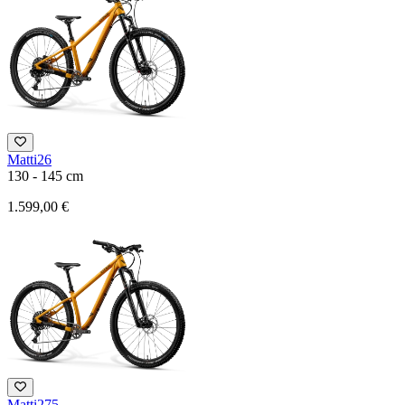
Matti26
130 - 145 cm
1.599,00 €
Matti275