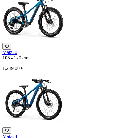
Matz20
105 - 120 cm
1.249,00 €
Matz24