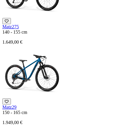
Matz275
140 - 155 cm
1.649,00 €
Matz29
150 - 165 cm
1.949,00 €