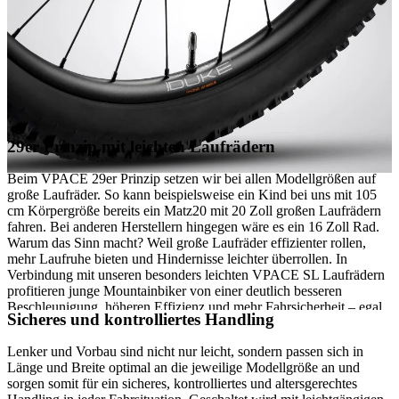
29er Prinzip mit leichten Laufrädern
Beim VPACE 29er Prinzip setzen wir bei allen Modellgrößen auf
große Laufräder. So kann beispielsweise ein Kind bei uns mit 105
cm Körpergröße bereits ein Matz20 mit 20 Zoll großen Laufrädern
fahren. Bei anderen Herstellern hingegen wäre es ein 16 Zoll Rad.
Warum das Sinn macht? Weil große Laufräder effizienter rollen,
mehr Laufruhe bieten und Hindernisse leichter überrollen. In
Verbindung mit unseren besonders leichten VPACE SL Laufrädern
profitieren junge Mountainbiker von einer deutlich besseren
Beschleunigung, höheren Effizienz und mehr Fahrsicherheit – egal
Sicheres und kontrolliertes Handling
ob auf dem Trail, bei Touren oder im Rennen.
Lenker und Vorbau sind nicht nur leicht, sondern passen sich in
Länge und Breite optimal an die jeweilige Modellgröße an und
sorgen somit für ein sicheres, kontrolliertes und altersgerechtes