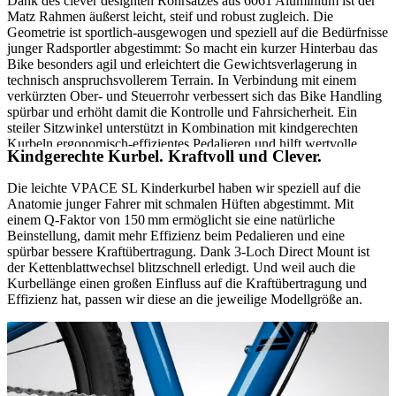
Dank des clever designten Rohrsatzes aus 6061 Aluminium ist der
Matz Rahmen äußerst leicht, steif und robust zugleich. Die
Geometrie ist sportlich-ausgewogen und speziell auf die Bedürfnisse
junger Radsportler abgestimmt: So macht ein kurzer Hinterbau das
Bike besonders agil und erleichtert die Gewichtsverlagerung in
technisch anspruchsvollerem Terrain. In Verbindung mit einem
verkürzten Ober- und Steuerrohr verbessert sich das Bike Handling
spürbar und erhöht damit die Kontrolle und Fahrsicherheit. Ein
steiler Sitzwinkel unterstützt in Kombination mit kindgerechten
Kurbeln ergonomisch-effizientes Pedalieren und hilft wertvolle
Kindgerechte Kurbel. Kraftvoll und Clever.
Kräfte zu sparen.
Die leichte VPACE SL Kinderkurbel haben wir speziell auf die
Anatomie junger Fahrer mit schmalen Hüften abgestimmt. Mit
einem Q-Faktor von 150 mm ermöglicht sie eine natürliche
Beinstellung, damit mehr Effizienz beim Pedalieren und eine
spürbar bessere Kraftübertragung. Dank 3-Loch Direct Mount ist
der Kettenblattwechsel blitzschnell erledigt. Und weil auch die
Kurbellänge einen großen Einfluss auf die Kraftübertragung und
Effizienz hat, passen wir diese an die jeweilige Modellgröße an.