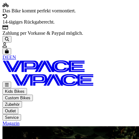
Das Bike kommt perfekt vormontiert.
14-tägiges Rückgaberecht.
Zahlung per Vorkasse & Paypal möglich.
Artikel im Warenkorb, Warenkorb anzeigen
DE
EN
Kids Bikes
Custom Bikes
Zubehör
Outlet
Service
Magazin