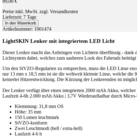
89,00 €
Preise inkl. MwSt. zzgl. Versandkosten
Lieferzeit: 7 Tage
In den Warenkorb
Artikelnummer: 1001474
LightSKIN Lenker mit integriertem LED Licht
Dieser Lenker macht das Anbringen von Lichtern überflüssig - dank
Lichtsystem dabei, welches zum sauberen Look des Fahrrads beiträgt 
Um den StVZO-Regularien zu entsprechen, muss die LED Linse enorm v
nur 13 mm x 18,5 mm ist sie die weltweit kleinste Linse, welche die 
keinerlei Hitzeentwicklung. Die Kürzung der Lenkerenden ist möglic
Der Lenker verfügt über einen integrierten 2000 mAh Akku, welcher
Laufzeit 4-6h 2.000 mAh Akku | 3,7V Wiederaufladbar durch Micr
Klemmung: 31,8 mm OS
Höhe: 35 mm
150 Lumen leuchtstark
StVZO-konform
Zwei Leuchtmodi (hell / extra-hell)
Laufzeit 4-6 h