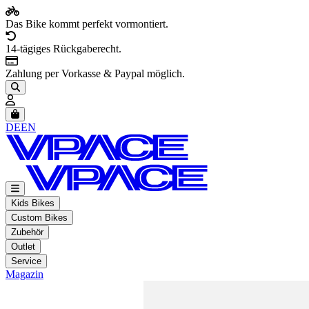
Das Bike kommt perfekt vormontiert.
14-tägiges Rückgaberecht.
Zahlung per Vorkasse & Paypal möglich.
Artikel im Warenkorb, Warenkorb anzeigen
DE
EN
Kids Bikes
Custom Bikes
Zubehör
Outlet
Service
Magazin