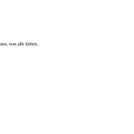
us, was alle lieben.
F
1
3