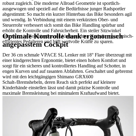
robust zugleich. Die moderne Allroad Geometrie ist sportlich-
ausgewogen und speziell auf die Bedürfnisse junger Radsportler
abgestimmt: So macht ein kurzer Hinterbau das Bike besonders agil
und wendig. In Verbindung mit einem verkürzten Ober- und
Steuerrohr verbessert sich somit das Bike Handling spürbar und
erhöht die Kontrolle und Fahrsicherheit. Ein steiler Sitzwinkel
Optimale Kontrolle dank ergonomisch
unterstützt in Kombination mit kindgerechten Kurbeln ergonomisch-
effizientes Pedalieren und hilft wertvolle Kräfte zu sparen.
angepasstem Cockpit
Der 36 cm schmale VPACE SL Lenker mit 18° Flare überzeugt mit
einer kindgerechten Ergonomie, bietet einen hohen Komfort und
sorgt für ein sicheres und kontrolliertes Handling auf Schotter, in
engen Kurven und auf rasanten Abfahrten. Geschaltet und gebremst
wird mit den leichtgängigen Shimano GRX600
Schalt-/Bremshebeln, deren Reach sich perfekt auf kleinere
Kinderhände einstellen lässt und damit präzise Kontrolle und
maximale Bremsleistung bei minimalem Kraftaufwand bietet.