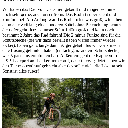
Wir haben das Rad vor 1,5 Jahren gekauft und mögen es immer
M
noch sehr gerne, auch unser Sohn. Das Rad ist super leicht und
w
komfortabel. Am Anfang war das Rad noch etwas groß, wir haben
f
dann eine Zeit lang einen anderen Sattel ohne Beleuchtung benutzt,
s
der tiefer geht. Jetzt ist unser Sohn 1,40m groß und kann noch
"
bestimmt 2 Jahre das Rad fahren! Die 2 minus Punkte sind für die
m
Schutzbleche (die wir dazu bestellt haben waren immer wieder
s
locker), haben ganz lange damit Ärger gehabt bis wir vor kurzem
K
eine Lösung gefunden haben (einfach ganz andere Schutzbleche,
V
was Vpace uns empfohlen hat). Außerdem geht die Kappe vom
s
USB Ladeport am Lenker immer auf, das ist nervig. Jetzt haben wir
den Tacho obendrauf gebracht aber das sollte nicht die Lösung sein.
Sonst ist alles super!