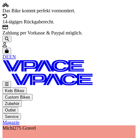
Das Bike kommt perfekt vormontiert.
14-tägiges Rückgaberecht.
Zahlung per Vorkasse & Paypal möglich.
Artikel im Warenkorb, Warenkorb anzeigen
DE
EN
Kids Bikes
Custom Bikes
Zubehör
Outlet
Service
Magazin
Michl275 Gravel