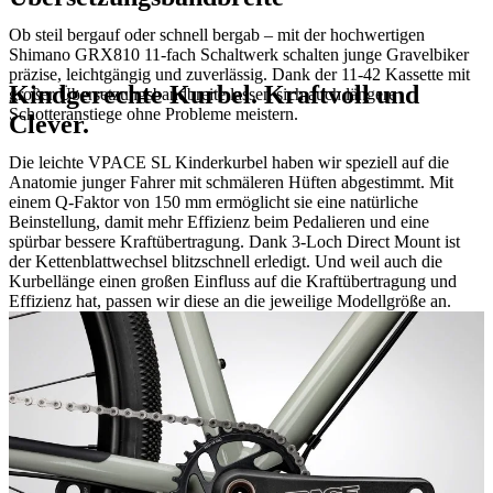
Ob steil bergauf oder schnell bergab – mit der hochwertigen
Shimano GRX810 11-fach Schaltwerk schalten junge Gravelbiker
präzise, leichtgängig und zuverlässig. Dank der 11-42 Kassette mit
Kindgerechte Kurbel. Kraftvoll und
großer Übersetzungsbandbreite lassen sich auch längere
Schotteranstiege ohne Probleme meistern.
Clever.
Die leichte VPACE SL Kinderkurbel haben wir speziell auf die
Anatomie junger Fahrer mit schmäleren Hüften abgestimmt. Mit
einem Q-Faktor von 150 mm ermöglicht sie eine natürliche
Beinstellung, damit mehr Effizienz beim Pedalieren und eine
spürbar bessere Kraftübertragung. Dank 3-Loch Direct Mount ist
der Kettenblattwechsel blitzschnell erledigt. Und weil auch die
Kurbellänge einen großen Einfluss auf die Kraftübertragung und
Effizienz hat, passen wir diese an die jeweilige Modellgröße an.