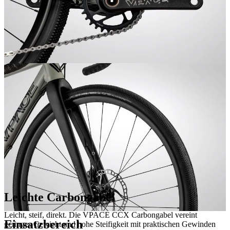
Leichte Carbongabel
Leicht, steif, direkt. Die VPACE CCX Carbongabel vereint
Einsatzbereich
geringes Gewicht und hohe Steifigkeit mit praktischen Gewinden