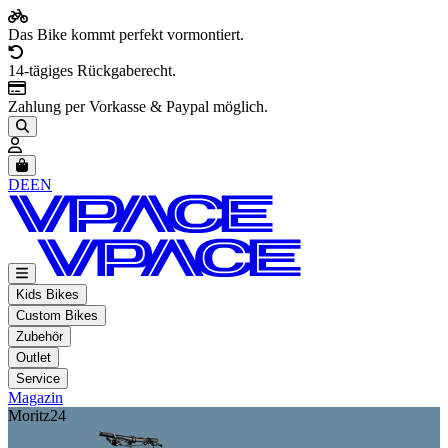
Das Bike kommt perfekt vormontiert.
14-tägiges Rückgaberecht.
Zahlung per Vorkasse & Paypal möglich.
Artikel im Warenkorb, Warenkorb anzeigen
DE
EN
Kids Bikes
Custom Bikes
Zubehör
Outlet
Service
Magazin
Moritz24