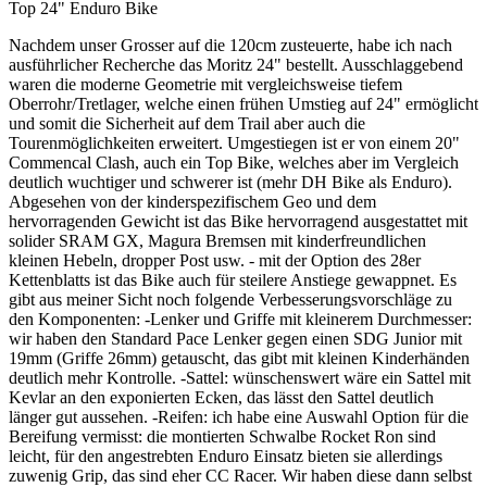
Top 24" Enduro Bike
M
Nachdem unser Grosser auf die 120cm zusteuerte, habe ich nach
M
ausführlicher Recherche das Moritz 24" bestellt. Ausschlaggebend
1
waren die moderne Geometrie mit vergleichsweise tiefem
m
Oberrohr/Tretlager, welche einen frühen Umstieg auf 24" ermöglicht
c
und somit die Sicherheit auf dem Trail aber auch die
1
Tourenmöglichkeiten erweitert. Umgestiegen ist er von einem 20"
h
Commencal Clash, auch ein Top Bike, welches aber im Vergleich
l
deutlich wuchtiger und schwerer ist (mehr DH Bike als Enduro).
s
Abgesehen von der kinderspezifischem Geo und dem
hervorragenden Gewicht ist das Bike hervorragend ausgestattet mit
solider SRAM GX, Magura Bremsen mit kinderfreundlichen
kleinen Hebeln, dropper Post usw. - mit der Option des 28er
Kettenblatts ist das Bike auch für steilere Anstiege gewappnet. Es
gibt aus meiner Sicht noch folgende Verbesserungsvorschläge zu
den Komponenten: -Lenker und Griffe mit kleinerem Durchmesser:
wir haben den Standard Pace Lenker gegen einen SDG Junior mit
19mm (Griffe 26mm) getauscht, das gibt mit kleinen Kinderhänden
deutlich mehr Kontrolle. -Sattel: wünschenswert wäre ein Sattel mit
Kevlar an den exponierten Ecken, das lässt den Sattel deutlich
länger gut aussehen. -Reifen: ich habe eine Auswahl Option für die
Bereifung vermisst: die montierten Schwalbe Rocket Ron sind
leicht, für den angestrebten Enduro Einsatz bieten sie allerdings
zuwenig Grip, das sind eher CC Racer. Wir haben diese dann selbst