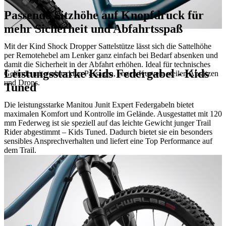
Passende Sitzhöhe auf Knopfdruck für
mehr Sicherheit und Abfahrtsspaß
Mit der Kind Shock Dropper Sattelstütze lässt sich die Sattelhöhe
per Remotehebel am Lenker ganz einfach bei Bedarf absenken und
damit die Sicherheit in der Abfahrt erhöhen. Ideal für technisches
Leistungsstarke Kids Federgabel - Kids
Gelände mit verblockten Passagen, engen Kurven, steilen Absätzen
und Drops.
Tuned
Die leistungsstarke Manitou Junit Expert Federgabeln bietet
maximalen Komfort und Kontrolle im Gelände. Ausgestattet mit 120
mm Federweg ist sie speziell auf das leichte Gewicht junger Trail
Rider abgestimmt – Kids Tuned. Dadurch bietet sie ein besonders
sensibles Ansprechverhalten und liefert eine Top Performance auf
dem Trail.