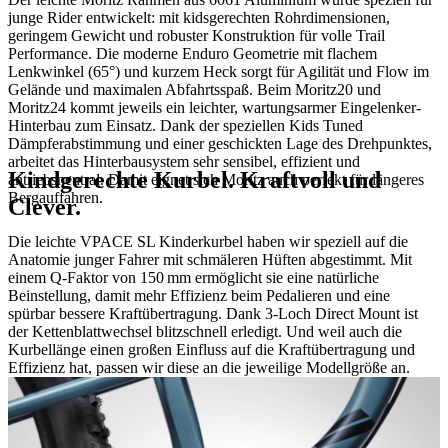
junge Rider entwickelt: mit kidsgerechten Rohrdimensionen,
geringem Gewicht und robuster Konstruktion für volle Trail
Performance. Die moderne Enduro Geometrie mit flachem
Lenkwinkel (65°) und kurzem Heck sorgt für Agilität und Flow im
Gelände und maximalen Abfahrtsspaß. Beim Moritz20 und
Moritz24 kommt jeweils ein leichter, wartungsarmer Eingelenker-
Hinterbau zum Einsatz. Dank der speziellen Kids Tuned
Dämpferabstimmung und einer geschickten Lage des Drehpunktes,
arbeitet das Hinterbausystem sehr sensibel, effizient und
Kindgerechte Kurbel. Kraftvoll und
antriebsneutral. Damit eignet sich Moritz auch perfekt für längeres
Bergauffahren.
Clever.
Die leichte VPACE SL Kinderkurbel haben wir speziell auf die
Anatomie junger Fahrer mit schmäleren Hüften abgestimmt. Mit
einem Q-Faktor von 150 mm ermöglicht sie eine natürliche
Beinstellung, damit mehr Effizienz beim Pedalieren und eine
spürbar bessere Kraftübertragung. Dank 3-Loch Direct Mount ist
der Kettenblattwechsel blitzschnell erledigt. Und weil auch die
Kurbellänge einen großen Einfluss auf die Kraftübertragung und
Effizienz hat, passen wir diese an die jeweilige Modellgröße an.