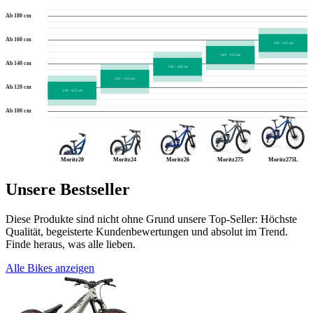
Ab 180 cm
Ab 160 cm
150 - 165 cm
140 - 155 cm
Ab 140 cm
130 - 145 cm
120 - 135 cm
Ab 120 cm
110 - 125 cm
Ab 100 cm
Moritz20
Moritz24
Moritz26
Moritz275
Moritz275L
Unsere Bestseller
Diese Produkte sind nicht ohne Grund unsere Top-Seller: Höchste
Qualität, begeisterte Kundenbewertungen und absolut im Trend.
Finde heraus, was alle lieben.
Alle Bikes anzeigen