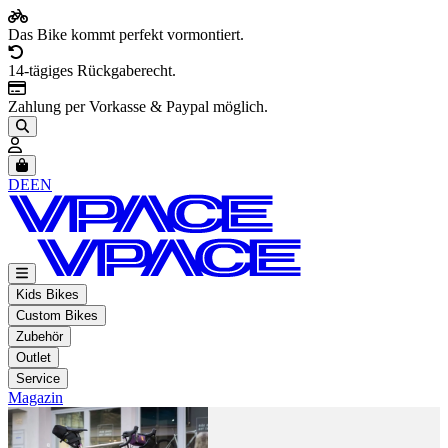
Das Bike kommt perfekt vormontiert.
14-tägiges Rückgaberecht.
Zahlung per Vorkasse & Paypal möglich.
Artikel im Warenkorb, Warenkorb anzeigen
DE
EN
Kids Bikes
Custom Bikes
Zubehör
Outlet
Service
Magazin