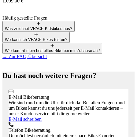
1.099,00 €
1
Häufig gestellte Fragen
Was zeichnet VPACE Kidsbikes aus?
Wo kann ich VPACE Bikes testen?
Wie kommt mein bestelltes Bike bei mir Zuhause an?
→
Zur FAQ-Übersicht
Du hast noch weitere Fragen?
E-Mail Bikeberatung
Wir sind rund um die Uhr für dich da! Bei allen Fragen rund
um Bikes kannst du uns jederzeit per E-Mail kontaktieren –
unser Kundenservice hilft dir gerne weiter.
E-Mail schreiben
Telefon Bikeberatung
Du möchtest persönlich mit einem space Bike-Experten