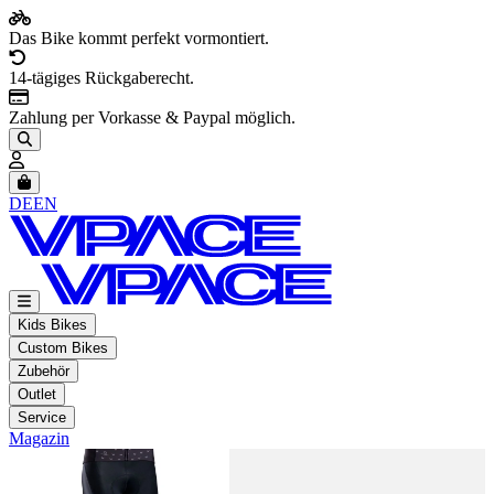
Das Bike kommt perfekt vormontiert.
14-tägiges Rückgaberecht.
Zahlung per Vorkasse & Paypal möglich.
Artikel im Warenkorb, Warenkorb anzeigen
DE
EN
Kids Bikes
Custom Bikes
Zubehör
Outlet
Service
Magazin