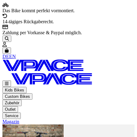
Das Bike kommt perfekt vormontiert.
14-tägiges Rückgaberecht.
Zahlung per Vorkasse & Paypal möglich.
Artikel im Warenkorb, Warenkorb anzeigen
DE
EN
Kids Bikes
Custom Bikes
Zubehör
Outlet
Service
Magazin