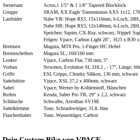
Steuersatz
Acros,1 1/5" & 1 1/8" Tapered Blocklock
Gruppe
SRAM, XX Eagle Transmission AXS 1x12, 17
Laufräder
Nabe VR: Hope RS5, 15x110mm, 6-Loch, 28H, 
Nabe HR: Hope RS5, 12x148mm, 6-Loch, 28H,
Speichen: Sapim, CX-Ray, schwarz, Nippel: Sa
Felgen: Vpace, Carbon Light 28",
H23 x B30 x 
Bremsen
Magura, MT8 Pro, 1-Finger HC Hebel
Bremsscheiben
Magura SL, 160/160 mm
Lenker
Vpace, Carbon Flat, 730 mm, 5°
Vorbau
Newmen, Evolution SL 318.2 , - 17°, Länge: 6
Griffe
ESI, Gripps, Chunky Silikon, 130 mm, schwarz
Sattelstütze
Vpace, XSL 27,2 x 400mm, schwarz
Sattel
Vpace, Werner by Kohlenstoff, Hänschen
Reifen
Kenda, Saber Pro TR, 29" x 2,2, schwarz
Schläuche
Schwalbe, Aerothan SV19E
Sattelklemme
Tune, Schraubwürger, 31,8, blau
Flaschenhalter
Tune, Wasserträger, Carbon
Dein Custom Bike von VPACE