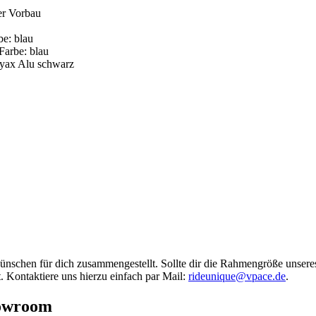
er Vorbau
e: blau
be: blau
x Alu schwarz
chen für dich zusammengestellt. Sollte dir die Rahmengröße unseres
t. Kontaktiere uns hierzu einfach par Mail:
rideunique@vpace.de
.
owroom