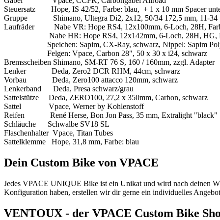
Gabel Vpace, CCFK, Carbongabel Allroad
Steuersatz Hope, IS 42/52, Farbe: blau, + 1 x 10 mm Spacer unt
Gruppe Shimano, Ultegra Di2, 2x12, 50/34 172,5 mm, 11-34
Laufräder Nabe VR: Hope RS4, 12x100mm, 6-Loch, 28H, Farb
Nabe HR: Hope RS4, 12x142mm, 6-Loch, 28H, HG, Far
Speichen: Sapim, CX-Ray, schwarz, Nippel: Sapim Polya
Felgen: Vpace, Carbon 28", 50 x 30 x i24, schwarz
Bremsscheiben Shimano, SM-RT 76 S, 160 / 160mm, zzgl. Adapter
Lenker Deda, Zero2 DCR RHM, 44cm, schwarz
Vorbau Deda, Zero100 attacco 120mm, schwarz
Lenkerband Deda, Presa schwarz/grau
Sattelstütze Deda, ZERO100, 27,2 x 350mm, Carbon, schwarz
Sattel Vpace, Werner by Kohlenstoff
Reifen René Herse, Bon Jon Pass, 35 mm, Extralight "black"
Schläuche Schwalbe SV18 SL
Flaschenhalter Vpace, Titan Tubes
Sattelklemme Hope, 31,8 mm, Farbe: blau
Dein Custom Bike von VPACE
Jedes VPACE UNIQUE Bike ist ein Unikat und wird nach deinen Wüns
Konfiguration haben, erstellen wir dir gerne ein individuelles Angebo
VENTOUX - der VPACE Custom Bike Sh