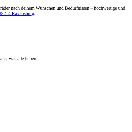
ahrräder nach deinem Wünschen und Bedürfnissen – hochwertige und
 88214 Ravensburg
.
us, was alle lieben.
1