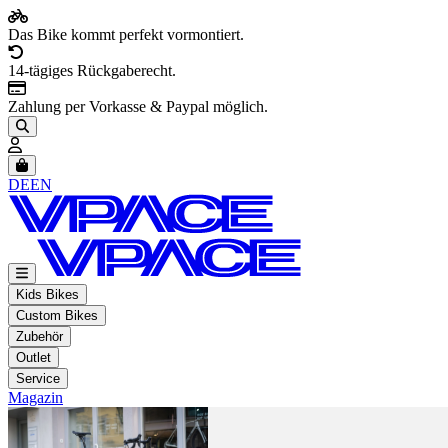
Das Bike kommt perfekt vormontiert.
14-tägiges Rückgaberecht.
Zahlung per Vorkasse & Paypal möglich.
Artikel im Warenkorb, Warenkorb anzeigen
DE
EN
Kids Bikes
Custom Bikes
Zubehör
Outlet
Service
Magazin