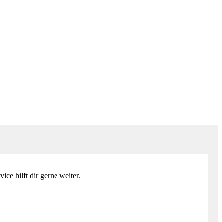
2
ce hilft dir gerne weiter.