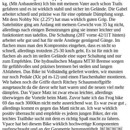
kg. (Mit Anbauteilen) Ich bin mit meinem Vater auch schon Trails
k
gefahren und es ist wirklich stabil und sicher im Gelände. Die Gabel
B
arbeitet schnell und präzise was für eine optimale Dämpfung sorgt.
m
Mit dem Nobby Nic (2.25“) hat man wirklich guten Grip. Die
a
Sattelstütze ging am Anfang mit meinem Gewicht von 35 kg nicht,
m
allerdings nach einigen Benutzungen ging sie immer leichter und
2
funktioniert nun tadellos. Die Schaltung (28T vorne 42/11T hinten)
s
arbeitet sehr gut und hat für steile Anstiege genügend Gänge. Im
a
flachen muss man den Kompromiss eingehen, dass es nicht so
v
schnell, allerdings trotzdem 25-30 km/h geht. Es ist für mich im
w
flachen als auch im steilen Gelände eine super Schaltung und nur
A
zum Empfehlen. Die hydraulischen Magura MT30 Bremse sorgen
v
für gefühlvolles und präzises bremsen bei steilen und langen
Abfahrten. Das Bike ist Vollständig geliefert worden, wir mussten
nur noch Pedale (Xlc pd m-12) und einen Flaschenhalter montieren.
Wir haben noch die Griffe durch Ritchey Schaumstoffgriffe
ausgetauscht da die davor sehr hart waren und die neuen viel mehr
dämpfen. Das Vpace Matz ist zwar etwas leichter, allerdings
überwiegen die Vorteile beim Matti. Zuvor hatte ich das Frog bike
69 das nach 3000km nicht mehr ausreichend war. Es war zwar gut ,
allerdings kommt es gegen das Matti nicht an. Ich war wirklich
positiv überrascht und empfehle es jedem jungen Biker, der ein
leichtes Trailbike sucht mit dem es richtig Spaß macht zu fahren.
Vpace hat bei diesem Bike wirklich hochwertige Komponenten
raufgeschraubt und an der Geometrie herumgetüftelt. ￼ ￼ ￼ ￼