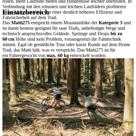
rollen, mehr Laufruhe bieten und Hindernisse leichter überrollen. In
Verbindung mit den robusten und leichten Laufrädern profitieren
Einsatzbereich
junge Mountainbiker von einer deutlich höheren Effizienz und
Fahrsicherheit auf dem Trail.
Das
Matti275
entspricht einem Mountainbike der
Kategorie 3
und
ist damit bestens geeignet für raue Trails, unbefestigte Wege und
technisch anspruchsvolles Gelände. Sprünge und Drops
bis zu
60 cm
Höhe sind kein Problem, vorausgesetzt die Fahrtechnik
stimmt. Egal ob gemütliche Tour oder kurze Runde auf dem Home
Trail, das Matti hält, was es verspricht. Das Matti275 ist für
ein Fahrergewicht von
max. 60 kg
entwickelt worden.