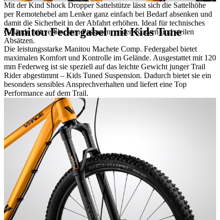
Mit der Kind Shock Dropper Sattelstütze lässt sich die Sattelhöhe
per Remotehebel am Lenker ganz einfach bei Bedarf absenken und
damit die Sicherheit in der Abfahrt erhöhen. Ideal für technisches
Manitou Federgabel mit Kids Tune
Gelände mit verblockten Passagen, engen Kurven und steilen
Absätzen.
Die leistungsstarke Manitou Machete Comp. Federgabel bietet
maximalen Komfort und Kontrolle im Gelände. Ausgestattet mit 120
mm Federweg ist sie speziell auf das leichte Gewicht junger Trail
Rider abgestimmt – Kids Tuned Suspension. Dadurch bietet sie ein
besonders sensibles Ansprechverhalten und liefert eine Top
Performance auf dem Trail.