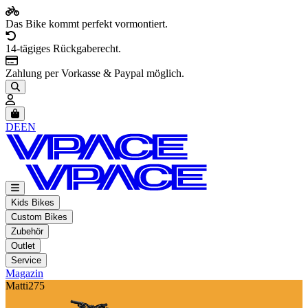
Das Bike kommt perfekt vormontiert.
14-tägiges Rückgaberecht.
Zahlung per Vorkasse & Paypal möglich.
Artikel im Warenkorb, Warenkorb anzeigen
DE
EN
Kids Bikes
Custom Bikes
Zubehör
Outlet
Service
Magazin
Matti275