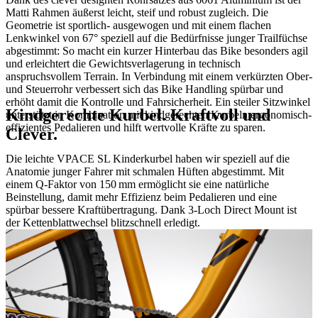
Matti Rahmen äußerst leicht, steif und robust zugleich. Die
Geometrie ist sportlich- ausgewogen und mit einem flachen
Lenkwinkel von 67° speziell auf die Bedürfnisse junger Trailfüchse
abgestimmt: So macht ein kurzer Hinterbau das Bike besonders agil
und erleichtert die Gewichtsverlagerung in technisch
anspruchsvollem Terrain. In Verbindung mit einem verkürzten Ober-
und Steuerrohr verbessert sich das Bike Handling spürbar und
erhöht damit die Kontrolle und Fahrsicherheit. Ein steiler Sitzwinkel
Kindgerechte Kurbel. Kraftvoll und
unterstützt in Kombination mit kindgerechten Kurbeln ergonomisch-
effizientes Pedalieren und hilft wertvolle Kräfte zu sparen.
Clever.
Die leichte VPACE SL Kinderkurbel haben wir speziell auf die
Anatomie junger Fahrer mit schmalen Hüften abgestimmt. Mit
einem Q-Faktor von 150 mm ermöglicht sie eine natürliche
Beinstellung, damit mehr Effizienz beim Pedalieren und eine
spürbar bessere Kraftübertragung. Dank 3-Loch Direct Mount ist
der Kettenblattwechsel blitzschnell erledigt.