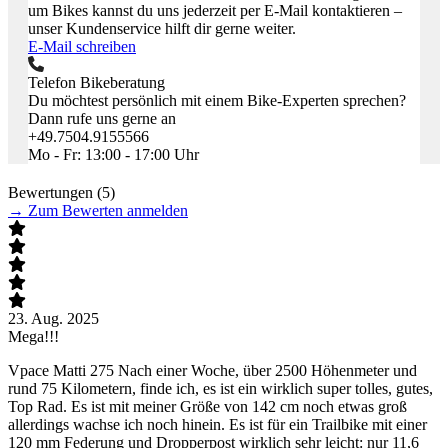
um Bikes kannst du uns jederzeit per E-Mail kontaktieren –
unser Kundenservice hilft dir gerne weiter.
E-Mail schreiben
Telefon Bikeberatung
Du möchtest persönlich mit einem Bike-Experten sprechen?
Dann rufe uns gerne an
+49.7504.9155566
Mo - Fr: 13:00 - 17:00 Uhr
Bewertungen (5)
→
Zum Bewerten anmelden
23. Aug. 2025
8
Mega!!!
M
Vpace Matti 275 Nach einer Woche, über 2500 Höhenmeter und
M
rund 75 Kilometern, finde ich, es ist ein wirklich super tolles, gutes,
g
Top Rad. Es ist mit meiner Größe von 142 cm noch etwas groß
i
allerdings wachse ich noch hinein. Es ist für ein Trailbike mit einer
(
120 mm Federung und Dropperpost wirklich sehr leicht: nur 11,6
B