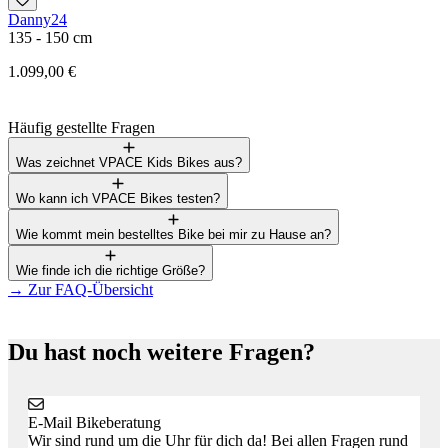
Danny24
F
135 - 150 cm
1
1.099,00 €
3
Häufig gestellte Fragen
Was zeichnet VPACE Kids Bikes aus?
Wo kann ich VPACE Bikes testen?
Wie kommt mein bestelltes Bike bei mir zu Hause an?
Wie finde ich die richtige Größe?
→
Zur FAQ-Übersicht
Du hast noch weitere Fragen?
E-Mail Bikeberatung
Wir sind rund um die Uhr für dich da! Bei allen Fragen rund