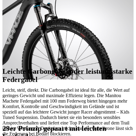
Leichte Carbongabel oder leistungsstarke
Federgabel
Leicht, steif, direkt. Die Carbongabel ist ideal für alle, die Wert auf
geringes Gewicht und maximale Effizienz legen. Die Manitou
Machete Federgabel mit 100 mm Federweg bietet hingegen mehr
Komfort, Kontrolle und Geschwindigkeit im Gelände und ist
speziell auf das leichtere Gewicht junger Racer abgestimmt – Kids
Tuned Suspension. Dadurch bietet sie ein besonders sensibles
Ansprechverhalten und liefert eine Top Performance auf dem Trail
29er Prinzip gepaart mit leichten
und im Wettkampf. Dank dem Lockout an der Gabelkrone lässt sich
die Federung bei Bedarf blockieren.