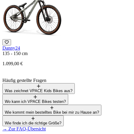
Danny24
F
135 - 150 cm
1
1.099,00 €
3
Häufig gestellte Fragen
Was zeichnet VPACE Kids Bikes aus?
Wo kann ich VPACE Bikes testen?
Wie kommt mein bestelltes Bike bei mir zu Hause an?
Wie finde ich die richtige Größe?
→
Zur FAQ-Übersicht