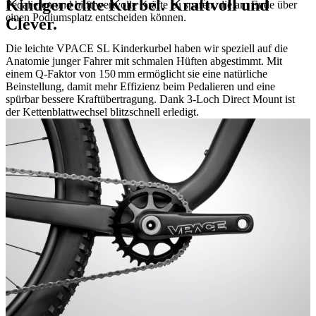
Kindgerechte Kurbel. Kraftvoll und
Pedalieren und hilft wertvolle Kräfte zu sparen, die am Ende über
einen Podiumsplatz entscheiden können.
Clever.
Die leichte VPACE SL Kinderkurbel haben wir speziell auf die
Anatomie junger Fahrer mit schmalen Hüften abgestimmt. Mit
einem Q-Faktor von 150 mm ermöglicht sie eine natürliche
Beinstellung, damit mehr Effizienz beim Pedalieren und eine
spürbar bessere Kraftübertragung. Dank 3-Loch Direct Mount ist
der Kettenblattwechsel blitzschnell erledigt.