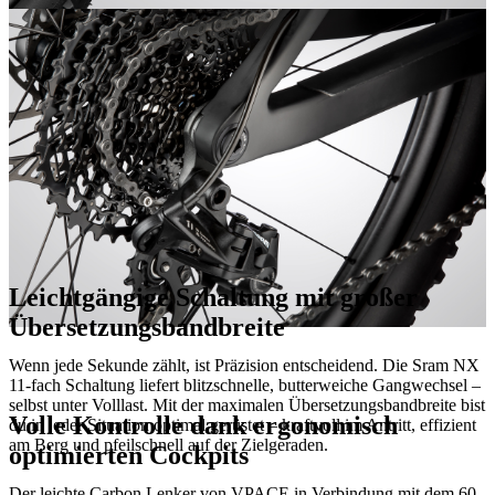
Leichtgängige Schaltung mit großer
Übersetzungsbandbreite
Wenn jede Sekunde zählt, ist Präzision entscheidend. Die Sram NX
11-fach Schaltung liefert blitzschnelle, butterweiche Gangwechsel –
selbst unter Volllast. Mit der maximalen Übersetzungsbandbreite bist
Volle Kontrolle dank ergonomisch
du in jeder Situation optimal gerüstet – kraftvoll im Antritt, effizient
am Berg und pfeilschnell auf der Zielgeraden.
optimierten Cockpits
Der leichte Carbon Lenker von VPACE in Verbindung mit dem 60