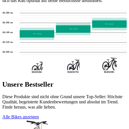
sich das Rad optimal auf deine Bedürfnisse abstimmen.
Ab 180 cm
Ab 160 cm
150 - 165 cm
140 - 155 cm
Ab 140 cm
130 - 145 cm
Ab 120 cm
Ab 100 cm
MATZ26C
MATZ275C
MATZ29C
Unsere Bestseller
Diese Produkte sind nicht ohne Grund unsere Top-Seller: Höchste
Qualität, begeisterte Kundenbewertungen und absolut im Trend.
Finde heraus, was alle lieben.
Alle Bikes anzeigen