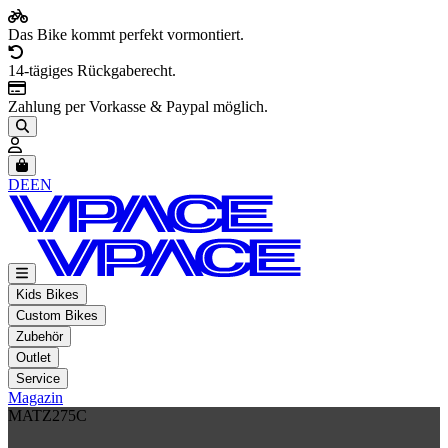
Das Bike kommt perfekt vormontiert.
14-tägiges Rückgaberecht.
Zahlung per Vorkasse & Paypal möglich.
Artikel im Warenkorb, Warenkorb anzeigen
DE
EN
Kids Bikes
Custom Bikes
Zubehör
Outlet
Service
Magazin
MATZ275C