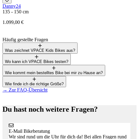
Danny24
F
135 - 150 cm
1
1.099,00 €
3
Häufig gestellte Fragen
Was zeichnet VPACE Kids Bikes aus?
Wo kann ich VPACE Bikes testen?
Wie kommt mein bestelltes Bike bei mir zu Hause an?
Wie finde ich die richtige Größe?
→
Zur FAQ-Übersicht
Du hast noch weitere Fragen?
E-Mail Bikeberatung
Wir sind rund um die Uhr für dich da! Bei allen Fragen rund