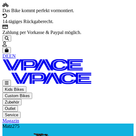
Das Bike kommt perfekt vormontiert.
14-tägiges Rückgaberecht.
Zahlung per Vorkasse & Paypal möglich.
Artikel im Warenkorb, Warenkorb anzeigen
DE
EN
Kids Bikes
Custom Bikes
Zubehör
Outlet
Service
Magazin
Matz275