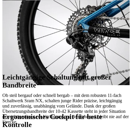
Leichtgängige Schaltung mit großer
Bandbreite
Ob steil bergauf oder schnell bergab – mit dem robusten 11-fach
Schaltwerk Sram NX, schalten junge Rider präzise, leichtgängig
und zuverlässig, unabhängig vom Gelände. Dank der großen
Übersetzungsbandbreite der 10-42 Kassette steht in jeder Situation
Ergonomisches Cockpit für beste
der richtige Gang zur Verfügung und der Fahrspaß bleibt nie auf der
Strecke.
Kontrolle