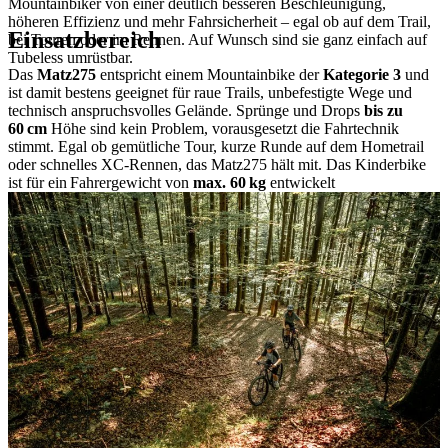
Mountainbiker von einer deutlich besseren Beschleunigung,
höheren Effizienz und mehr Fahrsicherheit – egal ob auf dem Trail,
Einsatzbereich
bei Touren oder im Rennen. Auf Wunsch sind sie ganz einfach auf
Tubeless umrüstbar.
Das
Matz275
entspricht einem Mountainbike der
Kategorie 3
und
ist damit bestens geeignet für raue Trails, unbefestigte Wege und
technisch anspruchsvolles Gelände. Sprünge und Drops
bis zu
60 cm
Höhe sind kein Problem, vorausgesetzt die Fahrtechnik
stimmt. Egal ob gemütliche Tour, kurze Runde auf dem Hometrail
oder schnelles XC-Rennen, das Matz275 hält mit. Das Kinderbike
ist für ein Fahrergewicht von
max. 60 kg
entwickelt