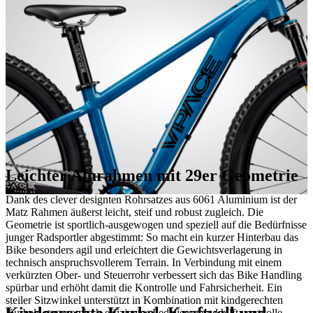
Leichter Alurahmen mit 29er Geometrie
Dank des clever designten Rohrsatzes aus 6061 Aluminium ist der
Matz Rahmen äußerst leicht, steif und robust zugleich. Die
Geometrie ist sportlich-ausgewogen und speziell auf die Bedürfnisse
junger Radsportler abgestimmt: So macht ein kurzer Hinterbau das
Bike besonders agil und erleichtert die Gewichtsverlagerung in
technisch anspruchsvollerem Terrain. In Verbindung mit einem
verkürzten Ober- und Steuerrohr verbessert sich das Bike Handling
spürbar und erhöht damit die Kontrolle und Fahrsicherheit. Ein
steiler Sitzwinkel unterstützt in Kombination mit kindgerechten
Kindgerechte Kurbel. Kraftvoll und
Kurbeln ergonomisch-effizientes Pedalieren und hilft wertvolle