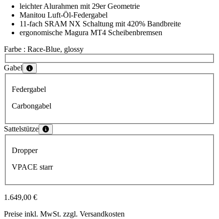
leichter Alurahmen mit 29er Geometrie
Manitou Luft-Öl-Federgabel
11-fach SRAM NX Schaltung mit 420% Bandbreite
ergonomische Magura MT4 Scheibenbremsen
Farbe
: Race-Blue, glossy
Wähle eine Farbe
Gabel
Wähle eine Gabel
Federgabel
Carbongabel
Sattelstütze
Wähle eine Sattelstütze
Dropper
VPACE starr
1.649,00 €
Preise inkl. MwSt. zzgl. Versandkosten