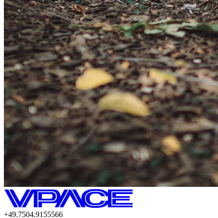
+49.7504.9155566