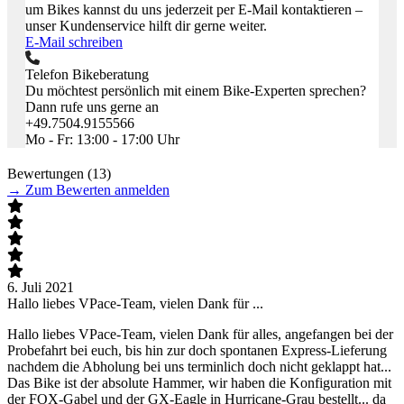
um Bikes kannst du uns jederzeit per E-Mail kontaktieren –
unser Kundenservice hilft dir gerne weiter.
E-Mail schreiben
Telefon Bikeberatung
Du möchtest persönlich mit einem Bike-Experten sprechen?
Dann rufe uns gerne an
+49.7504.9155566
Mo - Fr: 13:00 - 17:00 Uhr
Bewertungen (13)
→
Zum Bewerten anmelden
6. Juli 2021
3
Hallo liebes VPace-Team, vielen Dank für ...
T
Hallo liebes VPace-Team, vielen Dank für alles, angefangen bei der
T
Probefahrt bei euch, bis hin zur doch spontanen Express-Lieferung
A
nachdem die Abholung bei uns terminlich doch nicht geklappt hat...
Das Bike ist der absolute Hammer, wir haben die Konfiguration mit
der FOX-Gabel und der GX-Eagle in Hurricane-Grau bestellt... da