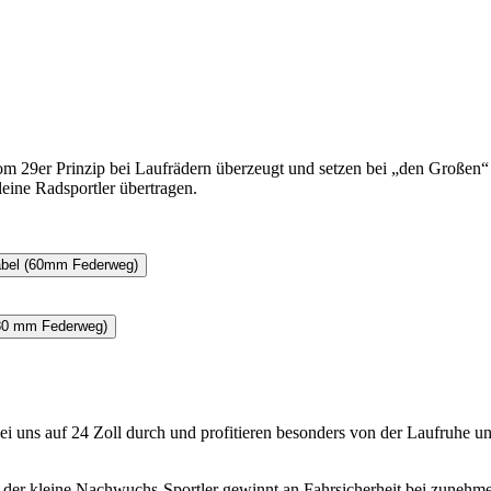
29er Prinzip bei Laufrädern überzeugt und setzen bei „den Großen“ aus
leine Radsportler übertragen.
bei uns auf 24 Zoll durch und profitieren besonders von der Laufruhe un
d der kleine Nachwuchs-Sportler gewinnt an Fahrsicherheit bei zunehm