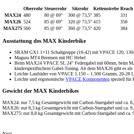
Oberrohr
Steuerrohr
Sitzrohr
Kettenstrebe
Reach
MAX24
480
80 @ 69°
300 @ 73,5°
385
331
MAX26
524
85 @ 69°
320 @ 73,5°
415
358
MAX275
560
85 @ 69°
360 @ 73,5°
420
384
Ausstattung des MAX Kinderbike
SRAM GX1 1×11 Schaltgruppe (10-42) mit VPACE 120, 130/1
Magura MT4 Bremsen mit HC Hebel
Beim MAX24 VPACE SL 24″ Federgabel mit 60mm, beim MAX 
kinderspezifischem Gabel-Tuning. Ab dem MAX26 gibt es als
Leichte Laufräder von VPACE 1.150 – 1.500 Gramm, 20-28 L
Leichte und ergonomische
VPACE Komponenten
speziell für
Gewicht der MAX Kinderbikes
MAX24: nur 7,5 kg Gesamtgewicht mit Carbon-Starrgabel und ca. 8
MAX26: nur 8,3 kg Gesamtgewicht mit Carbon-Starrgabel und ca. 9
MAX275: nur 8,8 kg Gesamtgewicht mit Carbon-Starrgabel und ca. 
Next