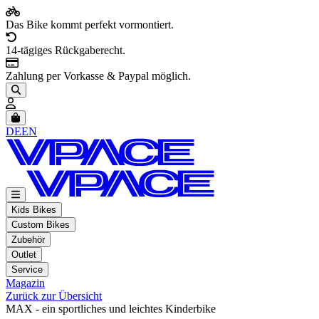
Das Bike kommt perfekt vormontiert.
14-tägiges Rückgaberecht.
Zahlung per Vorkasse & Paypal möglich.
Artikel im Warenkorb, Warenkorb anzeigen
DE
EN
Kids Bikes
Custom Bikes
Zubehör
Outlet
Service
Magazin
Zurück zur Übersicht
MAX - ein sportliches und leichtes Kinderbike