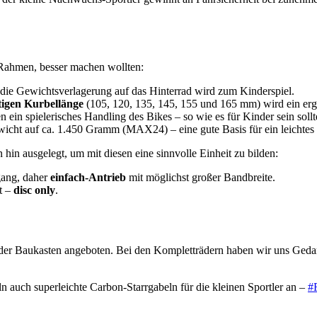
 Rahmen, besser machen wollten:
ie Gewichtsverlagerung auf das Hinterrad wird zum Kinderspiel.
tigen Kurbellänge
(105, 120, 135, 145, 155 und 165 mm) wird ein er
 ein spielerisches Handling des Bikes – so wie es für Kinder sein sollt
icht auf ca. 1.450 Gramm (MAX24) – eine gute Basis für ein leichtes
n ausgelegt, um mit diesen eine sinnvolle Einheit zu bilden:
gang, daher
einfach-Antrieb
mit möglichst großer Bandbreite.
t –
disc only
.
der Baukasten angeboten. Bei den Kompletträdern haben wir uns Gedan
n auch superleichte Carbon-Starrgabeln für die kleinen Sportler an –
#