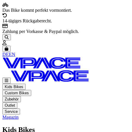
Das Bike kommt perfekt vormontiert.
14-tägiges Rückgaberecht.
Zahlung per Vorkasse & Paypal möglich.
Artikel im Warenkorb, Warenkorb anzeigen
DE
EN
Kids Bikes
Custom Bikes
Zubehör
Outlet
Service
Magazin
Kids Bikes