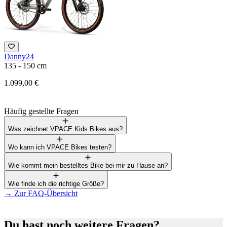
Danny24
F
135 - 150 cm
1
1.099,00 €
3
Häufig gestellte Fragen
Was zeichnet VPACE Kids Bikes aus?
Wo kann ich VPACE Bikes testen?
Wie kommt mein bestelltes Bike bei mir zu Hause an?
Wie finde ich die richtige Größe?
→
Zur FAQ-Übersicht
Du hast noch weitere Fragen?