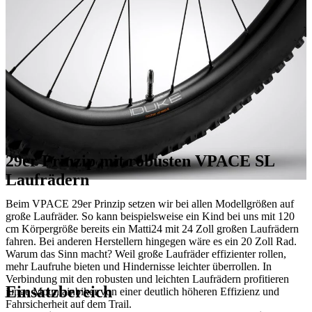
29er Prinzip mit robusten VPACE SL
Laufrädern
Beim VPACE 29er Prinzip setzen wir bei allen Modellgrößen auf
große Laufräder. So kann beispielsweise ein Kind bei uns mit 120
cm Körpergröße bereits ein Matti24 mit 24 Zoll großen Laufrädern
fahren. Bei anderen Herstellern hingegen wäre es ein 20 Zoll Rad.
Warum das Sinn macht? Weil große Laufräder effizienter rollen,
mehr Laufruhe bieten und Hindernisse leichter überrollen. In
Verbindung mit den robusten und leichten Laufrädern profitieren
Einsatzbereich
junge Mountainbiker von einer deutlich höheren Effizienz und
Fahrsicherheit auf dem Trail.