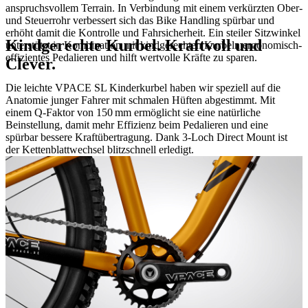
anspruchsvollem Terrain. In Verbindung mit einem verkürzten Ober-
und Steuerrohr verbessert sich das Bike Handling spürbar und
erhöht damit die Kontrolle und Fahrsicherheit. Ein steiler Sitzwinkel
Kindgerechte Kurbel. Kraftvoll und
unterstützt in Kombination mit kindgerechten Kurbeln ergonomisch-
effizientes Pedalieren und hilft wertvolle Kräfte zu sparen.
Clever.
Die leichte VPACE SL Kinderkurbel haben wir speziell auf die
Anatomie junger Fahrer mit schmalen Hüften abgestimmt. Mit
einem Q-Faktor von 150 mm ermöglicht sie eine natürliche
Beinstellung, damit mehr Effizienz beim Pedalieren und eine
spürbar bessere Kraftübertragung. Dank 3-Loch Direct Mount ist
der Kettenblattwechsel blitzschnell erledigt.