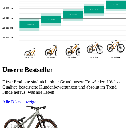
160 - 175 cm
Ab 160 cm
150 - 165 cm
140 - 155 cm
Ab 140 cm
130 - 145 cm
120 - 135 cm
Ab 120 cm
Ab 100 cm
Matti24
Matti26
Matti275
Matti29
Matti29L
Unsere Bestseller
Diese Produkte sind nicht ohne Grund unsere Top-Seller: Höchste
Qualität, begeisterte Kundenbewertungen und absolut im Trend.
Finde heraus, was alle lieben.
Alle Bikes anzeigen