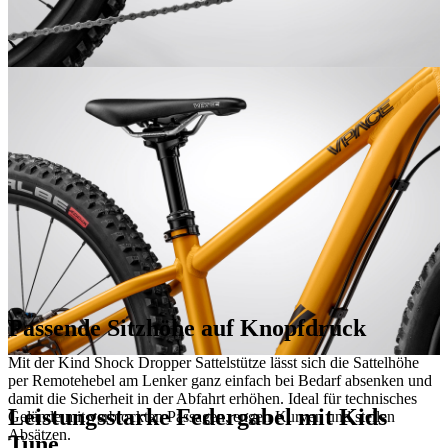
Passende Sitzhöhe auf Knopfdruck
Mit der Kind Shock Dropper Sattelstütze lässt sich die Sattelhöhe
per Remotehebel am Lenker ganz einfach bei Bedarf absenken und
damit die Sicherheit in der Abfahrt erhöhen. Ideal für technisches
Leistungsstarke Federgabel mit Kids
Gelände mit verblockten Passagen, engen Kurven und steilen
Absätzen.
Tune