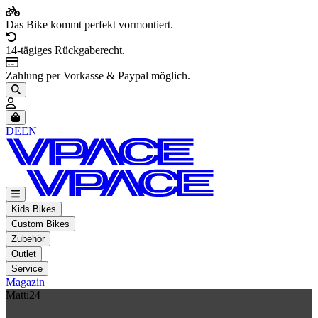
Das Bike kommt perfekt vormontiert.
14-tägiges Rückgaberecht.
Zahlung per Vorkasse & Paypal möglich.
Artikel im Warenkorb, Warenkorb anzeigen
DE
EN
Kids Bikes
Custom Bikes
Zubehör
Outlet
Service
Magazin
Matti24