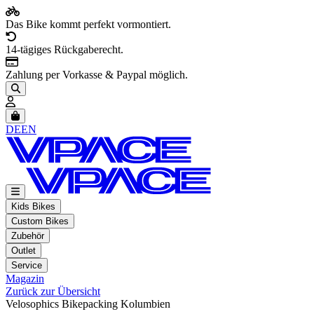
Das Bike kommt perfekt vormontiert.
14-tägiges Rückgaberecht.
Zahlung per Vorkasse & Paypal möglich.
Artikel im Warenkorb, Warenkorb anzeigen
DE
EN
Kids Bikes
Custom Bikes
Zubehör
Outlet
Service
Magazin
Zurück zur Übersicht
Velosophics Bikepacking Kolumbien