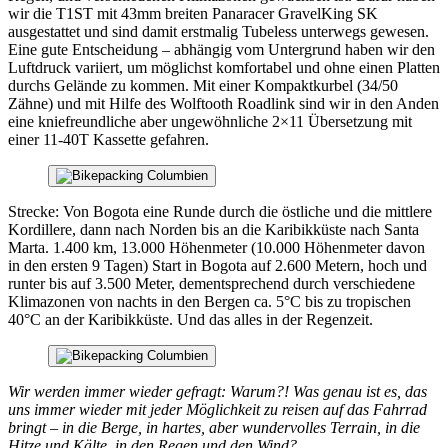
wir die T1ST mit 43mm breiten Panaracer GravelKing SK
ausgestattet und sind damit erstmalig Tubeless unterwegs gewesen.
Eine gute Entscheidung – abhängig vom Untergrund haben wir den
Luftdruck variiert, um möglichst komfortabel und ohne einen Platten
durchs Gelände zu kommen. Mit einer Kompaktkurbel (34/50
Zähne) und mit Hilfe des Wolftooth Roadlink sind wir in den Anden
eine kniefreundliche aber ungewöhnliche 2×11 Übersetzung mit
einer 11-40T Kassette gefahren.
Strecke: Von Bogota eine Runde durch die östliche und die mittlere
Kordillere, dann nach Norden bis an die Karibikküste nach Santa
Marta. 1.400 km, 13.000 Höhenmeter (10.000 Höhenmeter davon
in den ersten 9 Tagen) Start in Bogota auf 2.600 Metern, hoch und
runter bis auf 3.500 Meter, dementsprechend durch verschiedene
Klimazonen von nachts in den Bergen ca. 5°C bis zu tropischen
40°C an der Karibikküste. Und das alles in der Regenzeit.
Wir werden immer wieder gefragt: Warum?! Was genau ist es, das
uns immer wieder mit jeder Möglichkeit zu reisen auf das Fahrrad
bringt – in die Berge, in hartes, aber wundervolles Terrain, in die
Hitze und Kälte, in den Regen und den Wind?