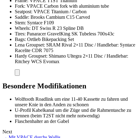
Frame: VPACE T1ST Titanium
Fork: VPACE Carbon fork with aluminium tube
Seatpost: VPACE Titanium / Carbon
Saddle: Brooks Cambium C15 Carved
Stem: Syntace F109
Wheels: DT Swiss R 23 Spline DB
Tires: Panaracer GravelKing SK Tubeless 700x43c
Bags: Ortlieb Bikepacking Set
Lena Groupset: SRAM Rival 2×11 Disc / Handlebar: Syntace
Racelite CDR 7075
Hardy Groupset: Shimano Ultegra 2×11 Disc / Handlebar:
Ritchey WCS Evomax
Besondere Modifikationen
Wolftooth Roadlink um eine 11-40 Kassette zu fahren und
unsere Knie in den Anden zu schonen
U-Profil Kabelkanal um die Züge und die Rahmentasche zu
trennen (beim T2ST nicht mehr notwendig)
Flaschenhalter an der Gabel
Next
→
Mit VPACE durchs Wallis