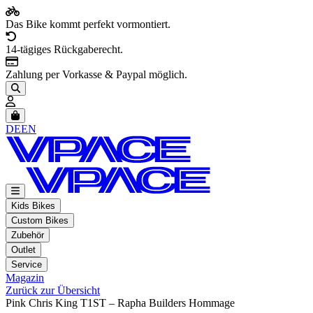
Das Bike kommt perfekt vormontiert.
14-tägiges Rückgaberecht.
Zahlung per Vorkasse & Paypal möglich.
Artikel im Warenkorb, Warenkorb anzeigen
DE
EN
Kids Bikes
Custom Bikes
Zubehör
Outlet
Service
Magazin
Zurück zur Übersicht
Pink Chris King T1ST – Rapha Builders Hommage