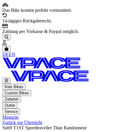
Das Bike kommt perfekt vormontiert.
14-tägiges Rückgaberecht.
Zahlung per Vorkasse & Paypal möglich.
Artikel im Warenkorb, Warenkorb anzeigen
DE
EN
Kids Bikes
Custom Bikes
Zubehör
Outlet
Service
Magazin
Zurück zur Übersicht
Sub9 T1ST Speedtraveller Titan Randonneur