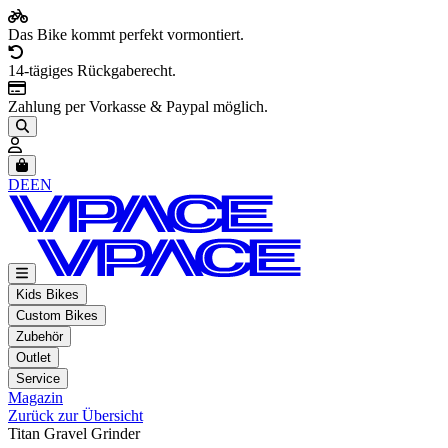
Das Bike kommt perfekt vormontiert.
14-tägiges Rückgaberecht.
Zahlung per Vorkasse & Paypal möglich.
Artikel im Warenkorb, Warenkorb anzeigen
DE
EN
Kids Bikes
Custom Bikes
Zubehör
Outlet
Service
Magazin
Zurück zur Übersicht
Titan Gravel Grinder