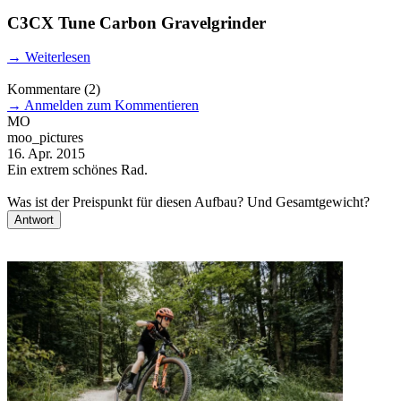
C3CX Tune Carbon Gravelgrinder
→
Weiterlesen
Kommentare
(2)
→
Anmelden zum Kommentieren
MO
moo_pictures
N
16. Apr. 2015
2
Ein extrem schönes Rad.
H
m
Was ist der Preispunkt für diesen Aufbau? Und Gesamtgewicht?
V
Antwort
N