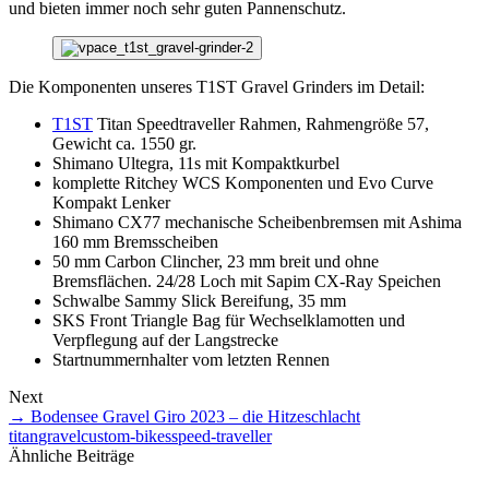
und bieten immer noch sehr guten Pannenschutz.
Die Komponenten unseres T1ST Gravel Grinders im Detail:
T1ST
Titan Speedtraveller Rahmen, Rahmengröße 57,
Gewicht ca. 1550 gr.
Shimano Ultegra, 11s mit Kompaktkurbel
komplette Ritchey WCS Komponenten und Evo Curve
Kompakt Lenker
Shimano CX77 mechanische Scheibenbremsen mit Ashima
160 mm Bremsscheiben
50 mm Carbon Clincher, 23 mm breit und ohne
Bremsflächen. 24/28 Loch mit Sapim CX-Ray Speichen
Schwalbe Sammy Slick Bereifung, 35 mm
SKS Front Triangle Bag für Wechselklamotten und
Verpflegung auf der Langstrecke
Startnummernhalter vom letzten Rennen
Next
→
Bodensee Gravel Giro 2023 – die Hitzeschlacht
titan
gravel
custom-bikes
speed-traveller
Ähnliche Beiträge