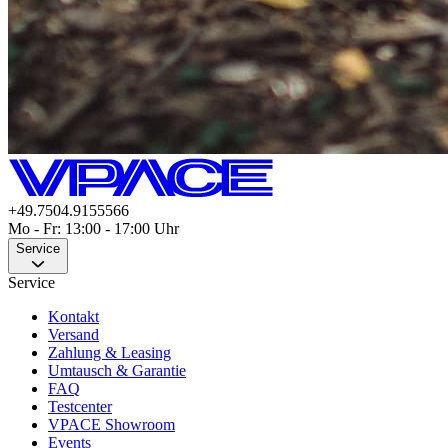
+49.7504.9155566
Mo - Fr: 13:00 - 17:00 Uhr
Service
Service
Kontakt
Versand
Zahlung & Leasing
Umtausch & Garantie
FAQ
Testcenter
VPACE Showroom
Events