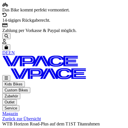
Das Bike kommt perfekt vormontiert.
14-tägiges Rückgaberecht.
Zahlung per Vorkasse & Paypal möglich.
Artikel im Warenkorb, Warenkorb anzeigen
DE
EN
Kids Bikes
Custom Bikes
Zubehör
Outlet
Service
Magazin
Zurück zur Übersicht
WTB Horizon Road-Plus auf dem T1ST Titanrahmen